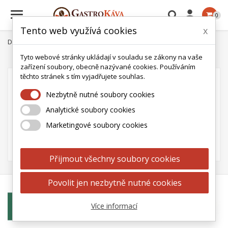

0
Tento web využívá cookies
x
Domů
Káva
Káva Lavazza
Kávové kapsle
Tyto webové stránky ukládají v souladu se zákony na vaše
zařízení soubory, obecně nazývané cookies. Používáním
těchto stránek s tím vyjadřujete souhlas.
Zatím zde nejsou žádné produkty
Nezbytně nutné soubory cookies
Navštivte nás za pár dní znovu. Produkty se zobrazí,
hned jak je přidáme.
Analytické soubory cookies
Marketingové soubory cookies
Přijmout všechny soubory cookies
Povolit jen nezbytně nutné cookies
Více informací