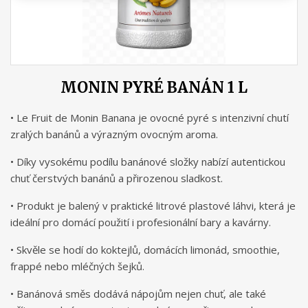
MONIN PYRÉ BANÁN 1 L
• Le Fruit de Monin Banana je ovocné pyré s intenzivní chutí
zralých banánů a výrazným ovocným aroma.
• Díky vysokému podílu banánové složky nabízí autentickou
chuť čerstvých banánů a přirozenou sladkost.
• Produkt je balený v praktické litrové plastové láhvi, která je
ideální pro domácí použití i profesionální bary a kavárny.
• Skvěle se hodí do koktejlů, domácích limonád, smoothie,
frappé nebo mléčných šejků.
• Banánová směs dodává nápojům nejen chuť, ale také