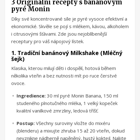
3 Originální recepty s banánovým
pyré Monin
Díky své koncentrované síle je pyré vysoce efektivní a
ekonomické. Skvěle se pojí s mlékem, kávou, alkoholem
i citrusovými šťávami. Zde jsou nejoblíbenější
receptury pro váš nápojový lístek.
1. Tradiční banánový Milkshake (Mléčný
šejk)
Klasika, kterou milují děti i dospělí, hotová během
několika vteřin a bez nutnosti mít po ruce čerstvé
ovoce.
Ingredience:
30 ml pyré Monin Banana, 150 ml
studeného plnotučného mléka, 1 velký kopeček
kvalitní vanilkové zmrzliny, ledová tříšť.
Postup:
Všechny suroviny vložte do mixéru
(blenderu) a mixujte zhruba 15 až 20 vteřin, dokud
nevznikne nádherně napěněný, hustý koktejl. Nalijte