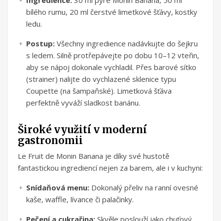
bílého rumu, 20 ml čerstvé limetkové šťávy, kostky
ledu.
Postup:
Všechny ingredience nadávkujte do šejkru
s ledem. Silně protřepávejte po dobu 10–12 vteřin,
aby se nápoj dokonale vychladil. Přes barové sítko
(strainer) nalijte do vychlazené sklenice typu
Coupette (na šampaňské). Limetková šťáva
perfektně vyváží sladkost banánu.
Široké využití v moderní
gastronomii
Le Fruit de Monin Banana je díky své hustotě
fantastickou ingrediencí nejen za barem, ale i v kuchyni:
Snídaňová menu:
Dokonalý přeliv na ranní ovesné
kaše, waffle, lívance či palačinky.
Pečení a cukrařina:
Skvěle poslouží jako chuťový