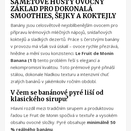
SAMETOVĚ HUSTÝ OVOCNÝ
ZÁKLAD PRO DOKONALÁ
SMOOTHIES, ŠEJKY A KOKTEJLY
Banány jsou celosvětově nejoblíbenějším ovocem pro
přípravu krémových mléčných nápojů, snídaňových
koktejlů a sladkých dezertů. Práce s čerstvými banány
v provozu má však svá úskalí – ovoce rychle přezrává,
hnědne a mění svou konzistenci.
Le Fruit de Monin
Banana (1 l)
tento problém řeší s elegancí a
nekompromisní kvalitou. Toto prémiové pyré přináší
stálou, dokonale hladkou texturu a intenzivní chuť
zralých banánů v jakémkoliv ročním období.
V čem se banánové pyré liší od
klasického sirupu?
Hlavní rozdíl mezi tradičním sirupem a produktovou
řadou Le Fruit de Monin spočívá v textuře a vysokém
obsahu ovocné složky. Pyré obsahuje
minimálně 50
% reálného banánu
.