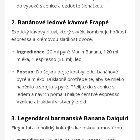
do vysoké sklenice a ozdobte šlehačkou.
2. Banánové ledové kávové Frappé
Exotický kávový rituál, který skvěle kombinuje hořkost
espressa a krémovou sladkost ovoce.
Ingredience:
20 ml pyré Monin Banana, 120 ml
mléka, 1 espresso (30 ml), led.
Postup:
Do šejkru dejte kostky ledu, banánové
pyré a mléko. Důkladně protřepejte, aby se mléko
napěnilo a spojilo s pyré. Přelijte do sklenice s
ledem a navrch pomalu nalijte čerstvé espresso.
Vznikne atraktivní vrstvený efekt.
3. Legendární barmanské Banana Daiquiri
Elegantní alkoholický koktejl s karibskou atmosférou.
Ingredience:
30 ml pyré Monin Banana, 50 ml