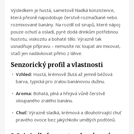
Výsledkem je hustá, sametově hladká konzistence,
která přesně napodobuje čerstvě rozmačkané nebo
rozmixované banány. Na rozdíl od sirupů, které nápoj
pouze ochutí a osladí, pyré dodá drinkům potřebnou
hustotu, viskozitu a bohaté tělo. Výrazně tak
usnadňuje přípravu – nemusíte nic loupat ani mixovat,
stačí jen nadávkovat přímo z láhve.
Senzorický profil a vlastnosti
Vzhled:
Hustá, krémově žlutá až jemně béžová
barva, typická pro zralou banánovou dužinu.
Aroma:
Bohatá, plná a hřejivá vůně čerstvě
oloupaného zralého banánu.
Chuť:
Výrazně sladká, krémová a dlouhotrvající chuť
pravého ovoce bez jakýchkoliv umělých podtónů.