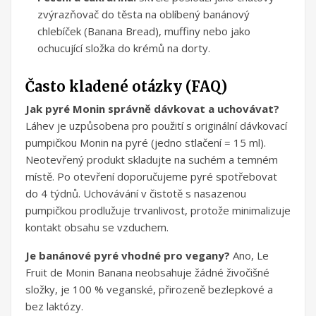
zvýrazňovač do těsta na oblíbený banánový
chlebíček (Banana Bread), muffiny nebo jako
ochucující složka do krémů na dorty.
Často kladené otázky (FAQ)
Jak pyré Monin správně dávkovat a uchovávat?
Láhev je uzpůsobena pro použití s originální dávkovací
pumpičkou Monin na pyré (jedno stlačení = 15 ml).
Neotevřený produkt skladujte na suchém a temném
místě. Po otevření doporučujeme pyré spotřebovat
do 4 týdnů. Uchovávání v čistotě s nasazenou
pumpičkou prodlužuje trvanlivost, protože minimalizuje
kontakt obsahu se vzduchem.
Je banánové pyré vhodné pro vegany?
Ano, Le
Fruit de Monin Banana neobsahuje žádné živočišné
složky, je 100 % veganské, přirozeně bezlepkové a
bez laktózy.