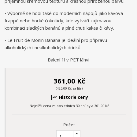
příjemnou krémovou texturu a krásnou přirozenou barvu.
• Výborně se hodí také do moderních nápojů jako kávová
frappé nebo horké čokolády, kde vytváří zajímavou
kombinaci sladkých banánů a plné chuti kakaa či kávy.
• Le Fruit de Monin Banana je ideální pro přípravu
alkoholických i nealkoholických drinků.
Balení 1l v PET láhvi
361,00 Kč
(425,00 Kč za litr)
Historie ceny
Nejnižší cena za posledních 30 dní byla
361,00 Kč
Počet