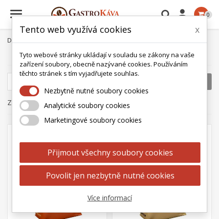

0
Tento web využívá cookies
x
Domů
Káva
Káva Dallmayr
Tyto webové stránky ukládají v souladu se zákony na vaše
zařízení soubory, obecně nazývané cookies. Používáním
těchto stránek s tím vyjadřujete souhlas.

Cena: vzestupně
Filtrovat
Nezbytně nutné soubory cookies
Zobrazení 1-3 z 3 položek
Analytické soubory cookies
(2)
Marketingové soubory cookies
Přijmout všechny soubory cookies
Povolit jen nezbytně nutné cookies
Více informací