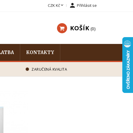


CZK Kč
Přihlásit se
KOŠÍK
0
LATBA
KONTAKTY
ZARUČENÁ KVALITA