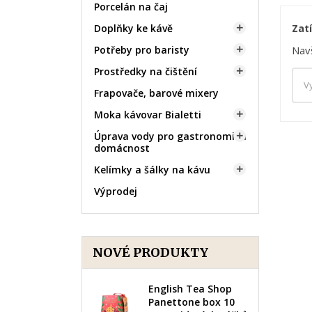
Porcelán na čaj
Zat
Doplňky ke kávě

Navš
Potřeby pro baristy

Prostředky na čištění

Frapovače, barové mixery
Moka kávovar Bialetti

Úprava vody pro gastronomii a

domácnost
Kelímky a šálky na kávu

Výprodej
NOVÉ PRODUKTY
English Tea Shop
Panettone box 10