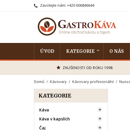
Zavolejte nám:
+420 606846644
ÚVOD
KATEGORIE
O NÁS
ZKUŠENOSTI OD ROKU 1998
Domů
Kávovary
Kávovary profesionální
Nuova
KATEGORIE
Káva

Káva v kapslích

Čaj
