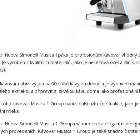
r Nuova Simonelli Musica 1páka je profesionální kávovar vhodný 
. Je vyroben z kvalitních materiálů, jako je nerezová ocel a hliník, 
ost.
kávovar nabízí výkon až 60 šálků kávy za denně a je vybaven ma
lého extraktu a připravit si skvělou kávu doma jako profesionální 
toho kávovar Musica 1 Group nabízí další užitečné funkce, jako je
ání mléka.
r Nuova Simonelli Musica 1 Group má moderní a elegantní design s
ých provedeních. Kávovar Musica 1 Group je také snadno čistitelný