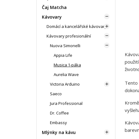
Čaj Matcha
Kávovary

Domácí a kancelářské kávovary

Kávovary profesionální

Nuova Simonelli

Kávova
Appia Life
použití
Musica 1-páka
životn
Aurelia Wave
Tento 
Victoria Arduino

dokona
Saeco
Kromě 
Jura Professional
vyšleh
Dr. Coffee
Kávova
Embassy
barevn
Mlýnky na kávu
