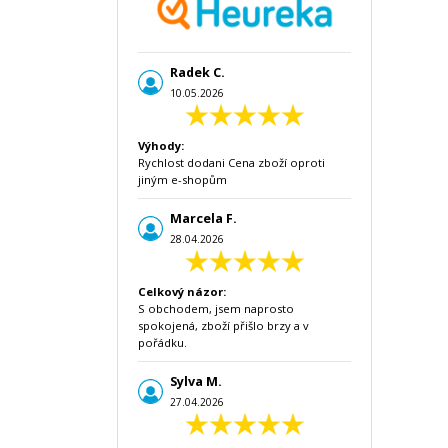
Radek C.
10.05.2026
Výhody:
Rychlost dodani Cena zboží oproti
jiným e-shopům
Marcela F.
28.04.2026
Celkový názor:
S obchodem, jsem naprosto
spokojená, zboží přišlo brzy a v
pořádku.
Sylva M.
27.04.2026