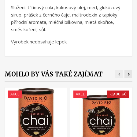
Složení: třtinový cukr, kokosový olej, med, glukózový
sirup, prášek z černého čaje, maltrodexin z tapioky,
přírodní aromata, mléčná bílkovina, mletá skořice,
směs koření, sůl.
Výrobek neobsahuje lepek
MOHLO BY VÁS TAKÉ ZAJÍMAT
(3)
(2)
AKCE
AKCE
-19,00 KČ