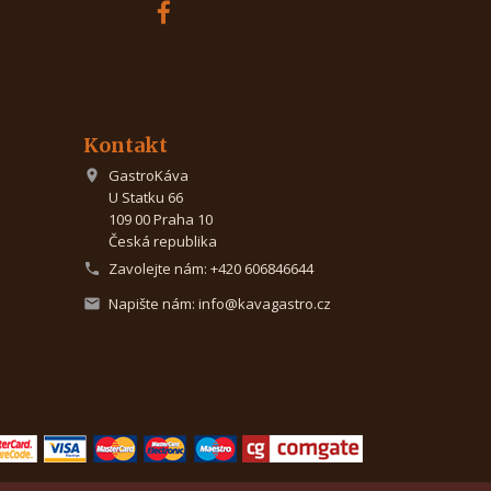
Kontakt
GastroKáva

U Statku 66
109 00 Praha 10
Česká republika
Zavolejte nám:
+420 606846644

Napište nám:
info@kavagastro.cz
