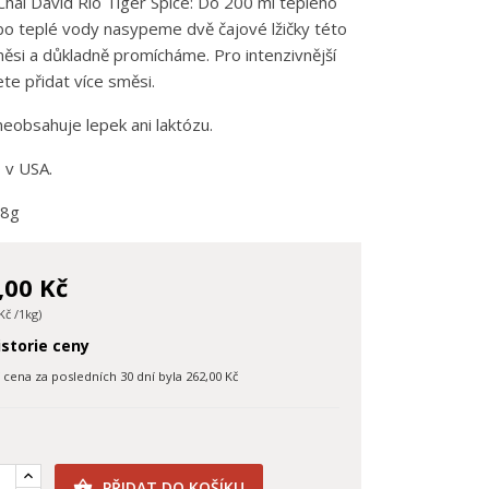
Chai David Rio Tiger Spice: Do 200 ml teplého
o teplé vody nasypeme dvě čajové lžičky této
ěsi a důkladně promícháme. Pro intenzivnější
te přidat více směsi.
eobsahuje lepek ani laktózu.
 v USA.
98g
,00 Kč
Kč /1kg)
storie ceny
í cena za posledních 30 dní byla
262,00 Kč
PŘIDAT DO KOŠÍKU
