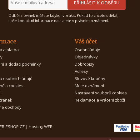
Odběr novinek můžete kdykoliv zrušit. Pokud to chcete udělat,
naše kontaktní informace naleznete v právním oznámení.
rmace
Váš účet
a a platba
Osobní údaje
ty
Objednávky
ní a dodací podmínky
Dobropisy
Adresy
a osobních údajů
Slevové kupóny
ně o cookies
Moje oznámení
t
Nastavení souborů cookies
tránek
Reklamace a vrácení zboží
é obchody
WEB-ESHOP.CZ
|
Hosting WEB-