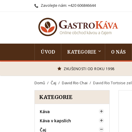
Zavolejte nám:
+420 606846644
ÚVOD
KATEGORIE
O NÁS
ZKUŠENOSTI OD ROKU 1998
Domů
Čaj
David Rio Chai
David Rio Tortoise ze
KATEGORIE
Káva

Káva v kapslích

Čaj
