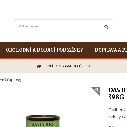
OBCHODNÍ A DODACÍ PODMÍNKY
DOPRAVA A P
LEVNÁ DOPRAVA DO ČR I SK
lený čaj 398g
DAVID
398G
Oblíbený 
zelený ča