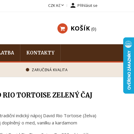


CZK Kč
Přihlásit se
KOŠÍK
0
LATBA
KONTAKTY
ZARUČENÁ KVALITA
 RIO TORTOISE ZELENÝ ČAJ
tradiční indický nápoj David Rio Tortoise (želva)
j doplněný o med, vanilku a kardamom