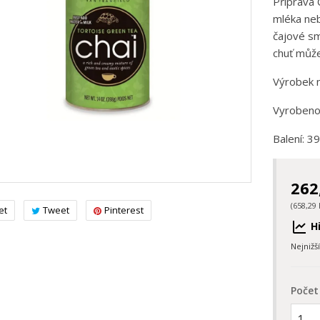
Příprava 
mléka neb
čajové sm
chuť může
Výrobek n
Vyrobeno
Balení: 3
262
(658,29 
et
Tweet
Pinterest
Hi
Nejnižš
Počet