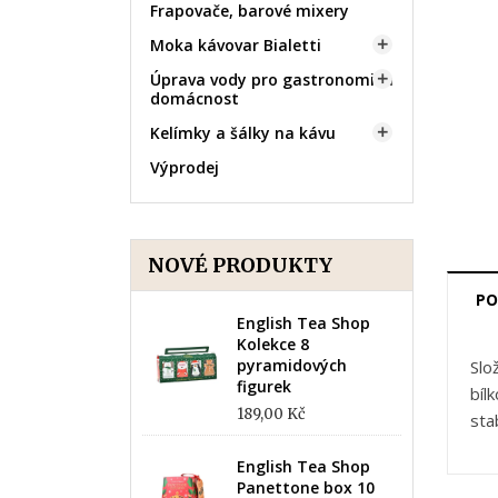
Frapovače, barové mixery
Moka kávovar Bialetti

Úprava vody pro gastronomii a

domácnost
Kelímky a šálky na kávu

Výprodej
NOVÉ PRODUKTY
PO
English Tea Shop
Kolekce 8
pyramidových
Slo
figurek
bíl
189,00 Kč
sta
English Tea Shop
Panettone box 10