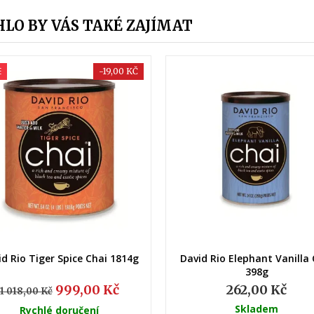
LO BY VÁS TAKÉ ZAJÍMAT
(2)
(2)
E
-19,00 KČ
Rychlý náhled
Rychlý náhled
id Rio Tiger Spice Chai 1814g
David Rio Elephant Vanilla 
398g
999,00 Kč
262,00 Kč
1 018,00 Kč
Skladem
Rychlé doručení