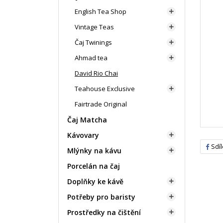
English Tea Shop

Vintage Teas

Čaj Twinings

Ahmad tea

David Rio Chai
Teahouse Exclusive

Fairtrade Original
Čaj Matcha
Kávovary

Sdíl
Mlýnky na kávu

Porcelán na čaj
Doplňky ke kávě

Potřeby pro baristy

Prostředky na čištění
