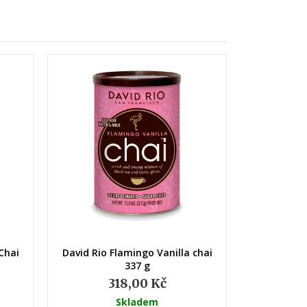
(1)
Rychlý náhled
Chai
David Rio Flamingo Vanilla chai
337 g
318,00 Kč
Skladem