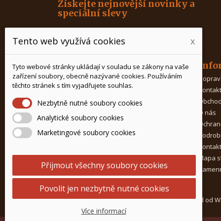
Získejte nejnovější novinky a
speciální slevy
Tento web využívá cookies
x
Produkty
Info
Tyto webové stránky ukládají v souladu se zákony na vaše
zařízení soubory, obecně nazývané cookies. Používáním
Káva
Doprav
těchto stránek s tím vyjadřujete souhlas.
Čaj
Kontak
Kávovary
Obchod
Nezbytně nutné soubory cookies
Mlýnky na kávu
O nás
Analytické soubory cookies
Porcelán na čaj
Ochran
Marketingové soubory cookies
Doplňky ke kávě
Podrob
Potřeby pro baristy
Kontak
Prostředky na čištění
Mapa s
Přijmout všechny soubory cookies
Kamenn
Povolit jen nezbytně nutné cookies
© 2015-2026 Kavagastro.cz |
Internetový obchod od 
PARTNER.CZ
Více informací