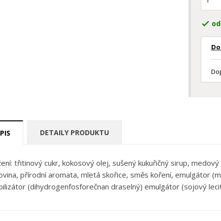
od

Do
Dop
DETAILY PRODUKTU
PIS
žení: třitinový cukr, kokosový olej, sušený kukuřičný sirup, medový
kovina, přírodní aromata, mletá skořice, směs koření, emulgátor (m
bilizátor (dihydrogenfosforečnan draselný) emulgátor (sojový lecit