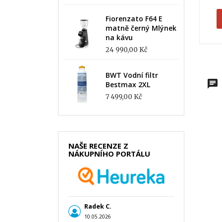
Fiorenzato F64 E
matně černý Mlýnek
na kávu
24 990,00 Kč
BWT Vodní filtr
Bestmax 2XL
7 499,00 Kč
NAŠE RECENZE Z
NÁKUPNÍHO PORTÁLU
Radek C.
10.05.2026