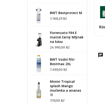
BWT Bestprotect M
3 568,29 Kč
Kó
Fiorenzato F64 E
matně černý Mlýnek
na kávu
24 990,00 Kč
BWT Vodní filtr
Bestmax 2XL
7 499,00 Kč
Monin Tropical
splash Mango
mučenka a ananas
1l
379,00 Kč