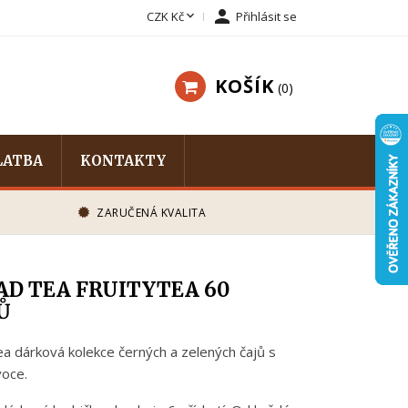


CZK Kč
Přihlásit se
KOŠÍK
0
LATBA
KONTAKTY
ZARUČENÁ KVALITA
D TEA FRUITYTEA 60
Ů
 dárková kolekce černých a zelených čajů s
oce.