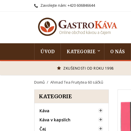
Zavolejte nám:
+420 606846644
ÚVOD
KATEGORIE
O NÁS
ZKUŠENOSTI OD ROKU 1998
Domů
Ahmad Tea Fruitytea 60 sáčků
KATEGORIE
Káva

Káva v kapslích

Čaj
