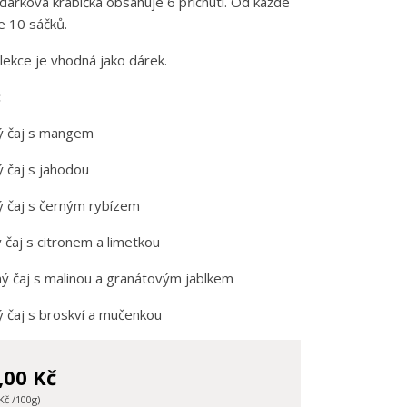
dárková krabička obsahuje 6 příchutí. Od každé
je 10 sáčků.
lekce je vhodná jako dárek.
:
ý čaj s mangem
 čaj s jahodou
 čaj s černým rybízem
 čaj s citronem a limetkou
ý čaj s malinou a granátovým jablkem
 čaj s broskví a mučenkou
,00 Kč
Kč /100g)