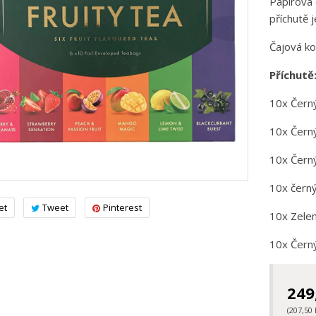
Papírová 
příchutě 
Čajová ko
Příchutě
10x Čern
10x Černý
10x Černý
10x černý
et
Tweet
Pinterest
10x Zelen
10x Černý
249
(207,50 