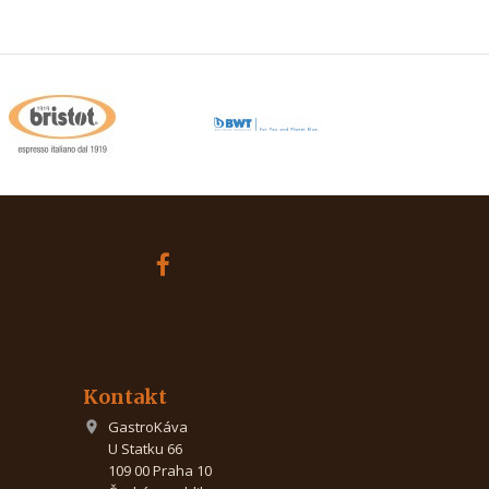
Kontakt
GastroKáva

U Statku 66
109 00 Praha 10