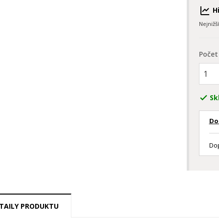
Hi
Nejnižš
Počet
Sk

Do
Dop
TAILY PRODUKTU