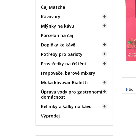
Čaj Matcha
Kávovary

Mlýnky na kávu

Porcelán na čaj
Doplňky ke kávě

Potřeby pro baristy

Prostředky na čištění

Frapovače, barové mixery
Moka kávovar Bialetti

Sdíl
Úprava vody pro gastronomii a

domácnost
Kelímky a šálky na kávu

Výprodej