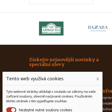
Získejte nejnovější novinky a
speciální slevy
Tento web využívá cookies
x
Produkty
Info
Tyto webové stránky ukládají v souladu se zákony na vaše
zařízení soubory, obecně nazývané cookies. Používáním
Káva
Doprav
těchto stránek s tím vyjadřujete souhlas.
Čaj
Kontak
Kávovary
Obchod
Nezbytně nutné soubory cookies