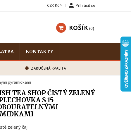


CZK Kč
Přihlásit se
KOŠÍK
0
LATBA
KONTAKTY
ZARUČENÁ KVALITA
lnými pyramidkami
ISH TEA SHOP ČISTÝ ZELENÝ
 PLECHOVKA S 15
DBOURATELNÝMI
MIDKAMI
istě zelený čaj