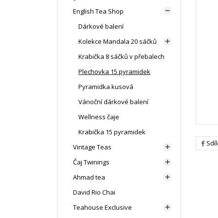
English Tea Shop

Dárkové balení
Kolekce Mandala 20 sáčků

Krabička 8 sáčků v přebalech
Plechovka 15 pyramidek
Pyramidka kusová
Vánoční dárkové balení
Wellness čaje
Krabička 15 pyramidek
Sdíl
Vintage Teas

Čaj Twinings

Ahmad tea

David Rio Chai
Teahouse Exclusive
