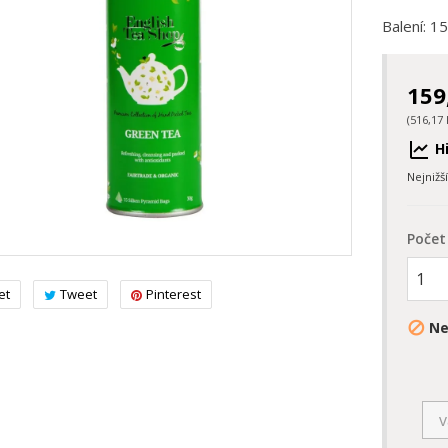
Balení: 1
159
(516,17 
Hi
Nejnižš
Počet
et
Tweet
Pinterest
Ne
