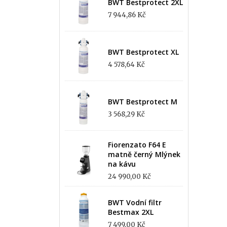
BWT Bestprotect 2XL
7 944,86 Kč
BWT Bestprotect XL
4 578,64 Kč
BWT Bestprotect M
3 568,29 Kč
Fiorenzato F64 E
matně černý Mlýnek
na kávu
24 990,00 Kč
BWT Vodní filtr
Bestmax 2XL
7 499,00 Kč