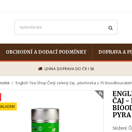
OBCHODNÍ A DODACÍ PODMÍNKY
DOPRAVA A P
LEVNÁ DOPRAVA DO ČR I SK
midek
English Tea Shop Čistý zelený čaj - plechovka s 15 bioodbourate
ENGL
ČAJ -
BIOO
 SKLADEM
PYRA
Složení: Č