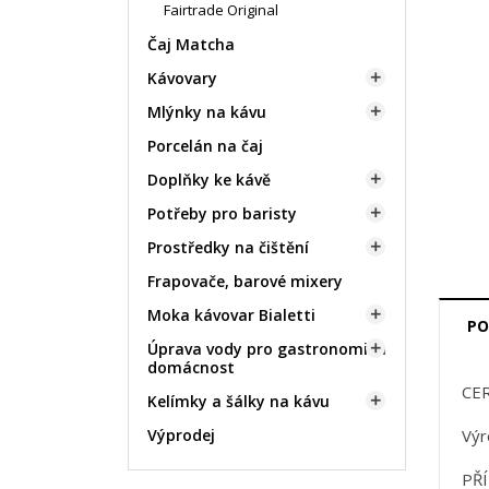
Fairtrade Original
Čaj Matcha
Kávovary

Mlýnky na kávu

Porcelán na čaj
Doplňky ke kávě

Potřeby pro baristy

Prostředky na čištění

Frapovače, barové mixery
Moka kávovar Bialetti

PO
Úprava vody pro gastronomii a

domácnost
CE
Kelímky a šálky na kávu

Výprodej
Výr
PŘÍ