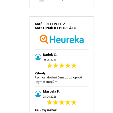
NAŠE RECENZE Z
NÁKUPNÍHO PORTÁLU
Radek C.
10.05.2026
Výhody:
Rychlost dodani Cena zboží oproti
jiným e-shopům
Marcela F.
28.04.2026
Celkový názor: