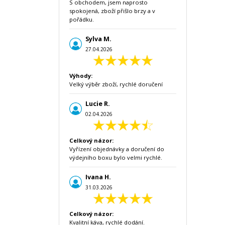
S obchodem, jsem naprosto
spokojená, zboží přišlo brzy a v
pořádku.
Sylva M.
27.04.2026
Výhody:
Velký výběr zboží, rychlé doručení
Lucie R.
02.04.2026
Celkový názor:
Vyřízení objednávky a doručení do
výdejního boxu bylo velmi rychlé.
Ivana H.
31.03.2026
Celkový názor:
Kvalitní káva, rychlé dodání.