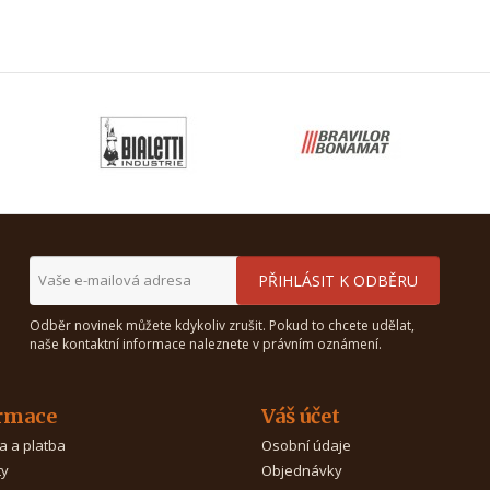
Odběr novinek můžete kdykoliv zrušit. Pokud to chcete udělat,
naše kontaktní informace naleznete v právním oznámení.
rmace
Váš účet
a a platba
Osobní údaje
ty
Objednávky