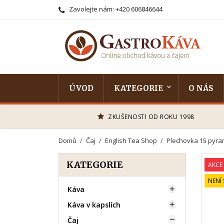
Zavolejte nám:
+420 606846644
ÚVOD
KATEGORIE
O NÁS
ZKUŠENOSTI OD ROKU 1998
Domů
Čaj
English Tea Shop
Plechovka 15 pyra
KATEGORIE
AKCE
NENÍ
Káva

Káva v kapslích

Čaj
