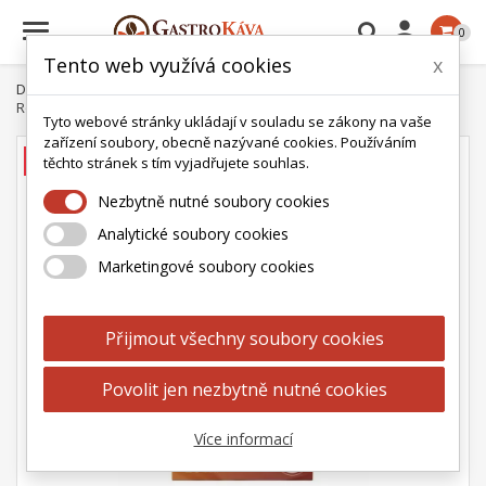

0
Tento web využívá cookies
x
Domů
Čaj
Ahmad tea
Ovocné a bylinné čaje
Ahmad Tea
Rooibos a skořice 20 x 1,5 g
Tyto webové stránky ukládají v souladu se zákony na vaše
zařízení soubory, obecně nazývané cookies. Používáním
AKCE
těchto stránek s tím vyjadřujete souhlas.
Nezbytně nutné soubory cookies
Analytické soubory cookies
Marketingové soubory cookies
Přijmout všechny soubory cookies
Povolit jen nezbytně nutné cookies
Více informací