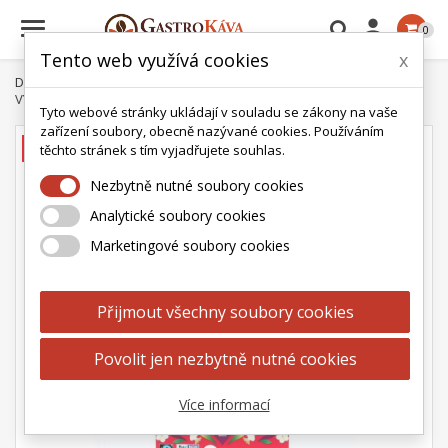

0
Tento web využívá cookies
x
Domů
Čaj
English Tea Shop
Krabička 15 pyramidek
ETS
VÝPRODEJ English Breakfast 15 pyramidek
Tyto webové stránky ukládají v souladu se zákony na vaše
zařízení soubory, obecně nazývané cookies. Používáním
AKCE
těchto stránek s tím vyjadřujete souhlas.
Nezbytně nutné soubory cookies
Analytické soubory cookies
Marketingové soubory cookies
Přijmout všechny soubory cookies
Povolit jen nezbytně nutné cookies
Více informací