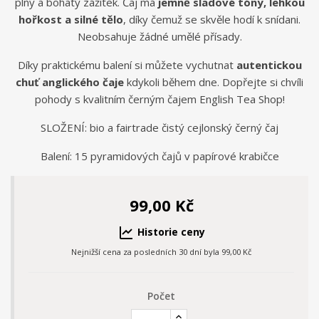
plný a bohatý zážitek. Čaj má
jemně sladové tóny, lehkou
hořkost a silné tělo
, díky čemuž se skvěle hodí k snídani.
Neobsahuje žádné umělé přísady.
Díky praktickému balení si můžete vychutnat
autentickou
chuť anglického čaje
kdykoli během dne. Dopřejte si chvíli
pohody s kvalitním černým čajem English Tea Shop!
SLOŽENÍ: bio a fairtrade čistý cejlonský černý čaj
Balení: 15 pyramidových čajů v papírové krabičce
99,00 Kč
Historie ceny
Nejnižší cena za posledních 30 dní byla
99,00 Kč
Počet