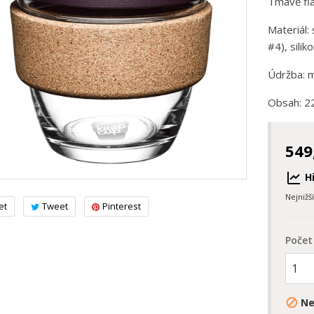
Tmavě fia
Materiál:
#4), siliko
Údržba: m
Obsah: 2
549
Hi
Nejnižš
et
Tweet
Pinterest
Počet
Ne
