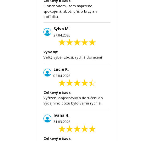
Celkový názor:
S obchodem, jsem naprosto
spokojená, zboží přišlo brzy a v
pořádku.
Sylva M.
27.04.2026
Výhody:
Velký výběr zboží, rychlé doručení
Lucie R.
02.04.2026
Celkový názor:
Vyřízení objednávky a doručení do
výdejního boxu bylo velmi rychlé.
Ivana H.
31.03.2026
Celkový názor: