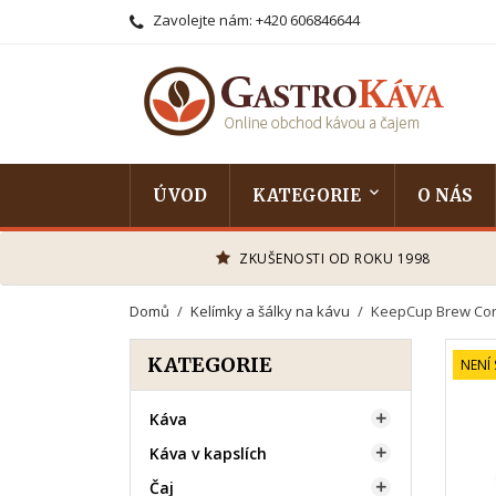
Zavolejte nám:
+420 606846644
ÚVOD
KATEGORIE
O NÁS
ZKUŠENOSTI OD ROKU 1998
Domů
Kelímky a šálky na kávu
KeepCup Brew Cor
KATEGORIE
NENÍ
Káva

Káva v kapslích

Čaj
