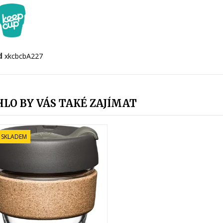
d
xkcbcbA227
LO BY VÁS TAKÉ ZAJÍMAT
 SKLADEM