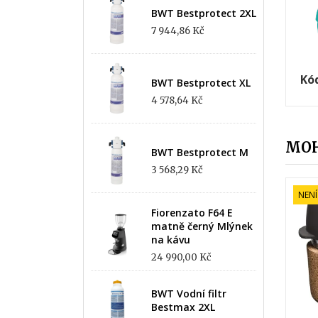
BWT Bestprotect 2XL
7 944,86 Kč
Kó
BWT Bestprotect XL
4 578,64 Kč
MOH
BWT Bestprotect M
3 568,29 Kč
NENÍ
Fiorenzato F64 E
matně černý Mlýnek
na kávu
24 990,00 Kč
BWT Vodní filtr
Bestmax 2XL