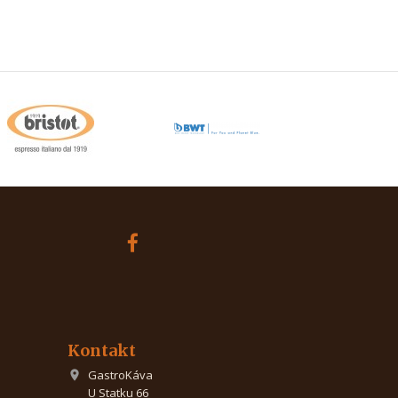
Kontakt
GastroKáva

U Statku 66