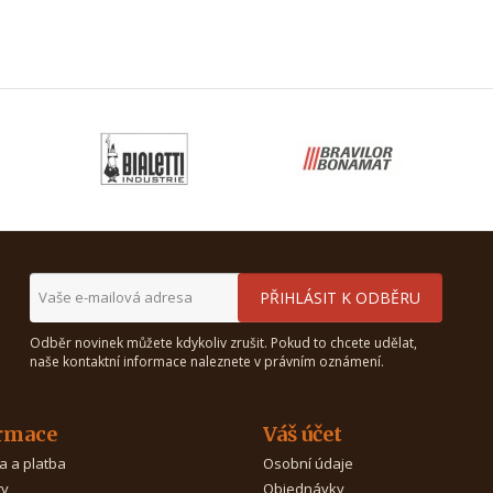
Odběr novinek můžete kdykoliv zrušit. Pokud to chcete udělat,
naše kontaktní informace naleznete v právním oznámení.
rmace
Váš účet
a a platba
Osobní údaje
ty
Objednávky