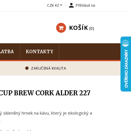


CZK Kč
Přihlásit se
KOŠÍK
0
LATBA
KONTAKTY
ZARUČENÁ KVALITA
CUP BREW CORK ALDER 227
 skleněný hrnek na kávu, který je ekologický a
.