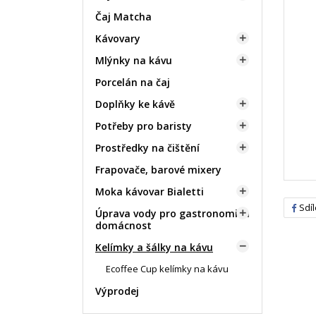
Čaj Matcha
Kávovary

Mlýnky na kávu

Porcelán na čaj
Doplňky ke kávě

Potřeby pro baristy

Prostředky na čištění

Frapovače, barové mixery
Moka kávovar Bialetti

Sdíl
Úprava vody pro gastronomii a

domácnost
Kelímky a šálky na kávu

Ecoffee Cup kelímky na kávu
Výprodej