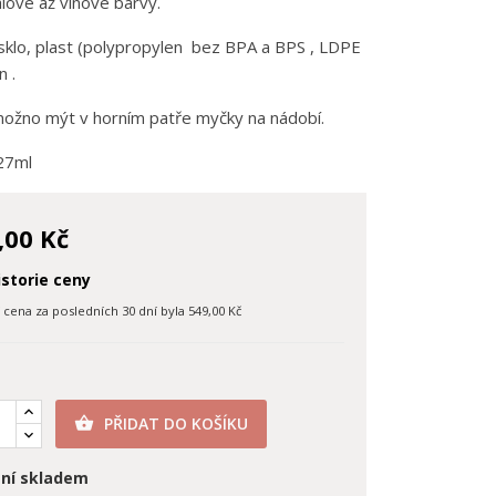
lové až vínové barvy.
 sklo, plast (polypropylen bez BPA a BPS , LDPE
n .
ožno mýt v horním patře myčky na nádobí.
27ml
,00 Kč
storie ceny
í cena za posledních 30 dní byla
549,00 Kč
PŘIDAT DO KOŠÍKU

ní skladem