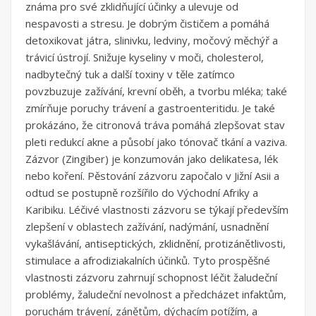
známa pro své zklidňující účinky a ulevuje od
nespavosti a stresu. Je dobrým čističem a pomáhá
detoxikovat játra, slinivku, ledviny, močový měchýř a
trávicí ústrojí. Snižuje kyseliny v moči, cholesterol,
nadbytečný tuk a další toxiny v těle zatímco
povzbuzuje zažívání, krevní oběh, a tvorbu mléka; také
zmírňuje poruchy trávení a gastroenteritidu. Je také
prokázáno, že citronová tráva pomáhá zlepšovat stav
pleti redukcí akne a působí jako tónovač tkání a vaziva.
Zázvor (Zingiber) je konzumován jako delikatesa, lék
nebo koření. Pěstování zázvoru započalo v Jižní Asii a
odtud se postupně rozšířilo do Východní Afriky a
Karibiku. Léčivé vlastnosti zázvoru se týkají především
zlepšení v oblastech zažívání, nadýmání, usnadnění
vykašlávání, antiseptických, zklidnění, protizánětlivosti,
stimulace a afrodiziakalních účinků. Tyto prospěšné
vlastnosti zázvoru zahrnují schopnost léčit žaludeční
problémy, žaludeční nevolnost a předcházet infaktům,
poruchám trávení, zánětům, dýchacím potížím, a