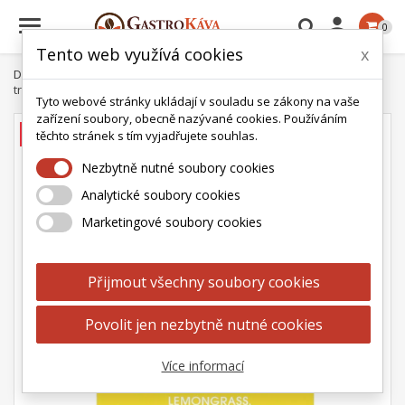

0
Tento web využívá cookies
x
Domů
Čaj
English Tea Shop
English Tea Shop Citronová
tráva, zázvor, citrusy Mandala 20 sáčků
Tyto webové stránky ukládají v souladu se zákony na vaše
zařízení soubory, obecně nazývané cookies. Používáním
AKCE
těchto stránek s tím vyjadřujete souhlas.
Nezbytně nutné soubory cookies
Analytické soubory cookies
Marketingové soubory cookies
Přijmout všechny soubory cookies
Povolit jen nezbytně nutné cookies
Více informací