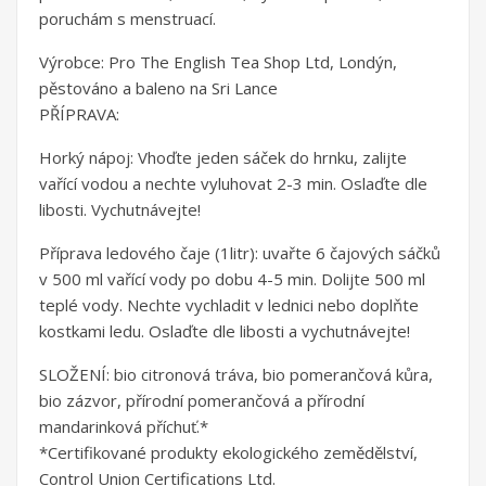
poruchám s menstruací.
Výrobce: Pro The English Tea Shop Ltd, Londýn,
pěstováno a baleno na Sri Lance
PŘÍPRAVA:
Horký nápoj: Vhoďte jeden sáček do hrnku, zalijte
vařící vodou a nechte vyluhovat 2-3 min. Oslaďte dle
libosti. Vychutnávejte!
Příprava ledového čaje (1litr): uvařte 6 čajových sáčků
v 500 ml vařící vody po dobu 4-5 min. Dolijte 500 ml
teplé vody. Nechte vychladit v lednici nebo doplňte
kostkami ledu. Oslaďte dle libosti a vychutnávejte!
SLOŽENÍ: bio citronová tráva, bio pomerančová kůra,
bio zázvor, přírodní pomerančová a přírodní
mandarinková příchuť.*
*Certifikované produkty ekologického zemědělství,
Control Union Certifications Ltd.