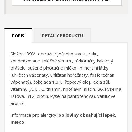
DETAILY PRODUKTU
POPIS
Složení: 39% extrakt z ječného sladu , cukr,
kondenzované mléčné sérum , nízkotučný kakaový
prášek, sušené plnotučné mléko , minerální látky
(uhličitan vápenatý, uhličitan hořečnatý, fosforečnan
vápenatý), čokoláda 1,3%, řepkový olej, jedlá sůl,
vitamíny (A, E , C, thiamin, riboflavin, niacin, B6, kyselina
listová, B12, biotin, kyselina pantotenová), vanilkové
aroma.
Informace pro alergiky:
obiloviny obsahující lepek,
mléko