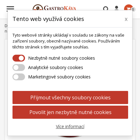

0
Tento web využívá cookies
x
Domů
Doplňky ke kávě
Ovomaltine extra čokoládový instantní
nápoj 450g v dóze
Tyto webové stránky ukládají v souladu se zákony na vaše
zařízení soubory, obecně nazývané cookies. Používáním
těchto stránek s tím vyjadřujete souhlas.
Nezbytně nutné soubory cookies
Analytické soubory cookies
Marketingové soubory cookies
Přijmout všechny soubory cookies
Povolit jen nezbytně nutné cookies
Více informací