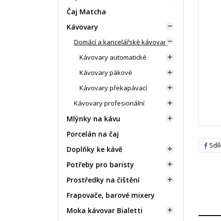
Čaj Matcha
Kávovary

Domácí a kancelářské kávovary

Kávovary automatické

Kávovary pákové

Kávovary překapávací

Kávovary profesionální

Mlýnky na kávu

Porcelán na čaj
Sdíl
Doplňky ke kávě

Potřeby pro baristy

Prostředky na čištění

Frapovače, barové mixery
Moka kávovar Bialetti
