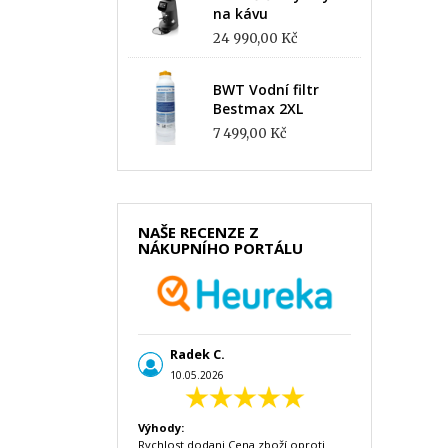
na kávu
24 990,00 Kč
BWT Vodní filtr
Bestmax 2XL
7 499,00 Kč
NAŠE RECENZE Z
NÁKUPNÍHO PORTÁLU
Radek C.
10.05.2026
Výhody:
Rychlost dodani Cena zboží oproti