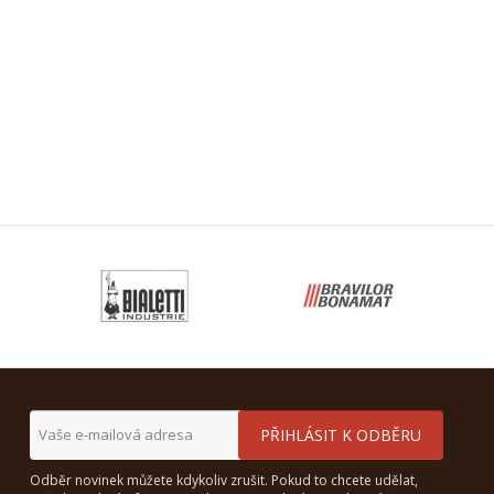
Odběr novinek můžete kdykoliv zrušit. Pokud to chcete udělat,