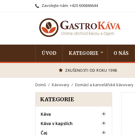
Zavolejte nám:
+420 606846644
ÚVOD
KATEGORIE
O NÁS
ZKUŠENOSTI OD ROKU 1998
Domů
Kávovary
Domácí a kancelářské kávovary
KATEGORIE
Káva

Káva v kapslích

Čaj
