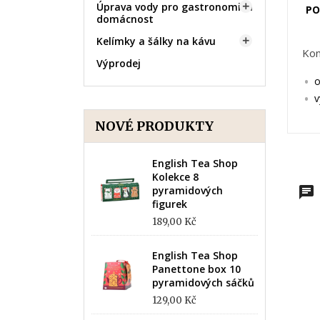
Úprava vody pro gastronomii a

PO
domácnost
Kelímky a šálky na kávu

Kon
Výprodej
o
v
NOVÉ PRODUKTY
English Tea Shop
Kolekce 8
pyramidových
figurek
189,00 Kč
English Tea Shop
Panettone box 10
pyramidových sáčků
129,00 Kč