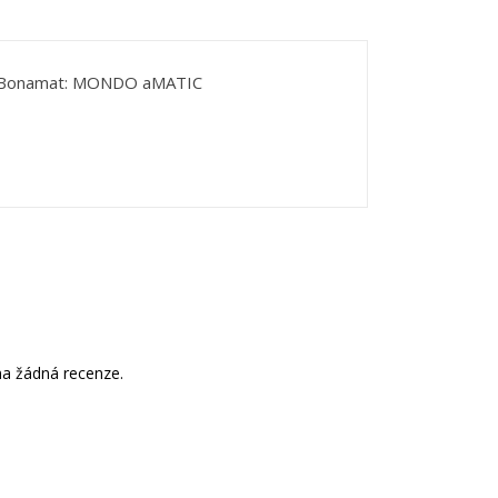
 Bonamat:
MONDO
a
MATIC
a žádná recenze.