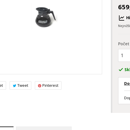
659
Hi
Nejnižš
Počet
Sk

Do
et
Tweet
Pinterest
Dop