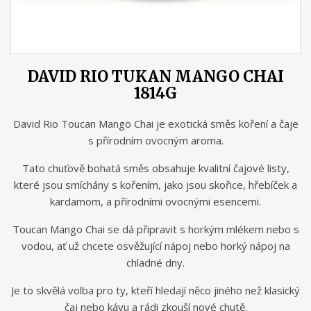
DAVID RIO TUKAN MANGO CHAI
1814G
David Rio Toucan Mango Chai je exotická směs koření a čaje
s přírodním ovocným aroma.
Tato chuťově bohatá směs obsahuje kvalitní čajové listy,
které jsou smíchány s kořením, jako jsou skořice, hřebíček a
kardamom, a přírodními ovocnými esencemi.
Toucan Mango Chai se dá připravit s horkým mlékem nebo s
vodou, ať už chcete osvěžující nápoj nebo horký nápoj na
chladné dny.
Je to skvělá volba pro ty, kteří hledají něco jiného než klasický
čaj nebo kávu a rádi zkouší nové chutě.