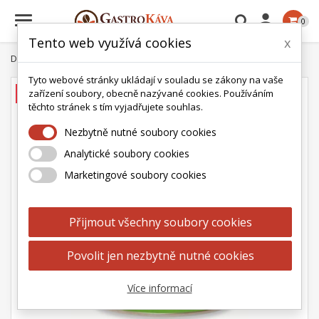

0
Tento web využívá cookies
x
Domů
Čaj
David Rio Chai
David Rio Tukan Mango chai 1814g
Tyto webové stránky ukládají v souladu se zákony na vaše
zařízení soubory, obecně nazývané cookies. Používáním
AKCE
těchto stránek s tím vyjadřujete souhlas.
Nezbytně nutné soubory cookies
Analytické soubory cookies
Marketingové soubory cookies
Přijmout všechny soubory cookies
Povolit jen nezbytně nutné cookies
Více informací