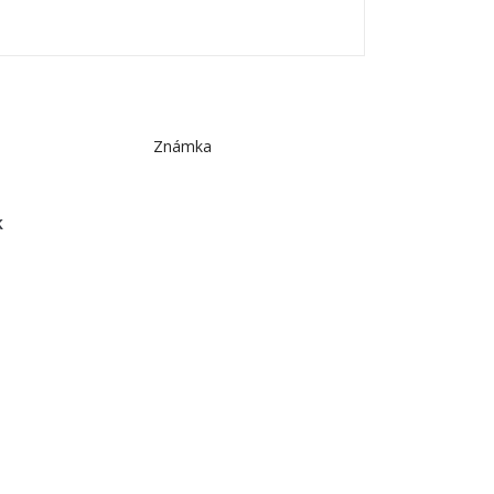
Známka
k