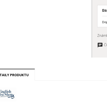
Do
Dop
Znám
Čí
TAILY PRODUKTU