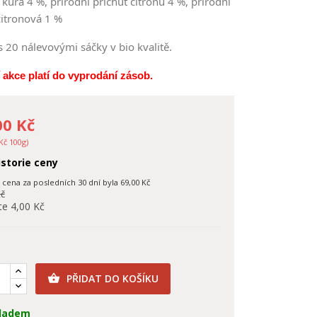
 kůra 4 %, přírodní příchuť citronu 4 %, přírodní
citronová 1 %
s 20 nálevovými sáčky v bio kvalitě.
akce platí do vyprodání zásob.
00 Kč
Kč 100g)
storie ceny
í cena za posledních 30 dní byla
69,00 Kč
Kč
te 4,00 Kč
PŘIDAT DO KOŠÍKU

ladem