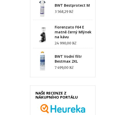
BWT Bestprotect M
3 568,29 Kč
Fiorenzato F64 E
matně černý Mlýnek
na kávu
24 990,00 Kč
BWT Vodní filtr
Bestmax 2XL
7 499,00 Kč
NAŠE RECENZE Z
NÁKUPNÍHO PORTÁLU