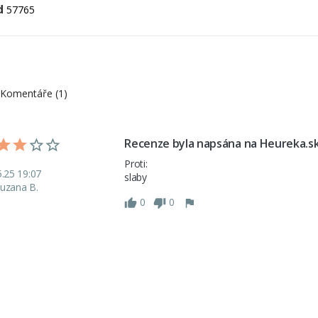
d
57765
Komentáře (1)
Recenze byla napsána na Heureka.s
Proti: 

5.25 19:07
uzana B.
0
0