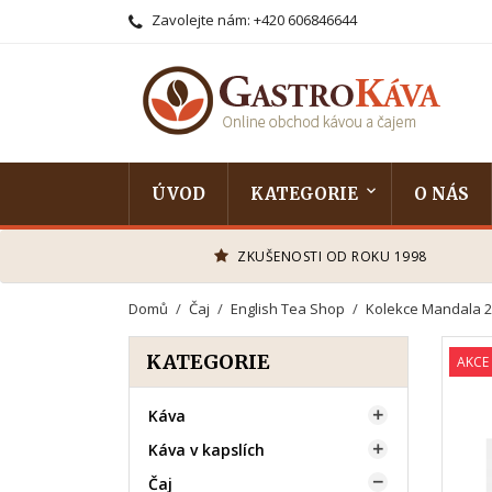
Zavolejte nám:
+420 606846644
ÚVOD
KATEGORIE
O NÁS
ZKUŠENOSTI OD ROKU 1998
Domů
Čaj
English Tea Shop
Kolekce Mandala 2
KATEGORIE
AKCE
Káva

Káva v kapslích

Čaj
