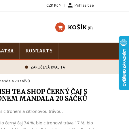


CZK Kč
Přihlásit se
KOŠÍK
0
LATBA
KONTAKTY
ZARUČENÁ KVALITA
 Mandala 20 sáčků
SH TEA SHOP ČERNÝ ČAJ S
ONEM MANDALA 20 SÁČKŮ
 s citronem a citronovou trávou.
Bio černý čaj 74 %, bio citronová tráva 17 %, bio