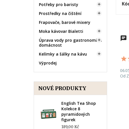
Kó
Potřeby pro baristy

Prostředky na čištění

Frapovače, barové mixery
Moka kávovar Bialetti

Úprava vody pro gastronomii a

domácnost
Kelímky a šálky na kávu

Výprodej
06.0
Od Z
NOVÉ PRODUKTY
English Tea Shop
Kolekce 8
pyramidových
figurek
189,00 Kč