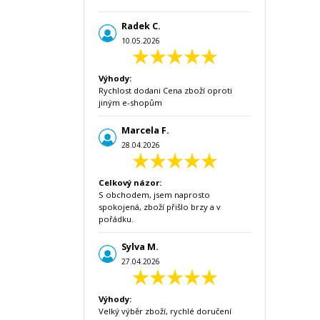
Radek C.
10.05.2026
Výhody:
Rychlost dodani Cena zboží oproti
jiným e-shopům
Marcela F.
28.04.2026
Celkový názor:
S obchodem, jsem naprosto
spokojená, zboží přišlo brzy a v
pořádku.
Sylva M.
27.04.2026
Výhody:
Velký výběr zboží, rychlé doručení