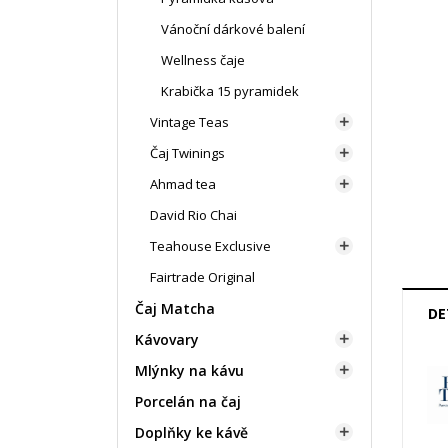
Vánoční dárkové balení
Wellness čaje
Krabička 15 pyramidek
Vintage Teas

Čaj Twinings

Ahmad tea

David Rio Chai
Teahouse Exclusive

Fairtrade Original
Čaj Matcha
DE
Kávovary

Mlýnky na kávu

Porcelán na čaj
Doplňky ke kávě
