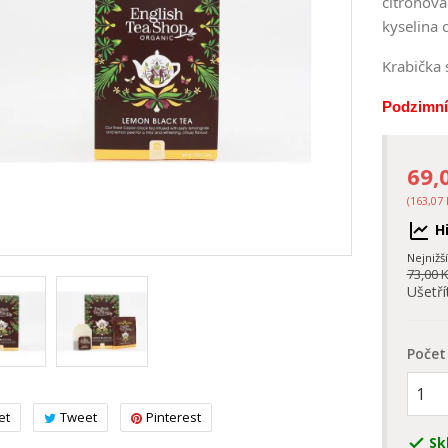
citronová
kyselina 
Krabička 
Podzimní 
69,
(163,07 
Hi
Nejnižš
73,00 
Ušetří
Počet
et
Tweet
Pinterest
Sk
