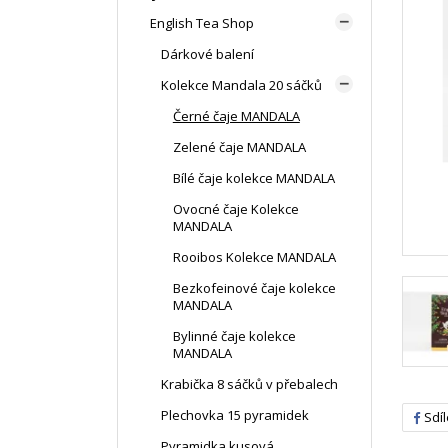
English Tea Shop

Dárkové balení
Kolekce Mandala 20 sáčků

Černé čaje MANDALA
Zelené čaje MANDALA
Bílé čaje kolekce MANDALA
Ovocné čaje Kolekce
MANDALA
Rooibos Kolekce MANDALA
Bezkofeinové čaje kolekce
MANDALA
Bylinné čaje kolekce
MANDALA
Krabička 8 sáčků v přebalech
Plechovka 15 pyramidek
Sdíl
Pyramidka kusová