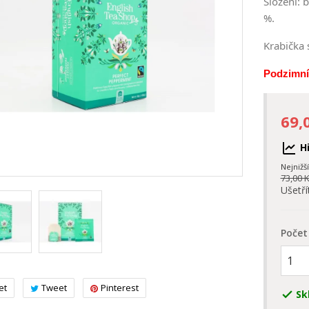
Složení: 
%.
Krabička 
Podzimní 
69,
Hi
Nejnižš
73,00 
Ušetří
Počet
et
Tweet
Pinterest
Sk
