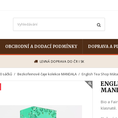
OBCHODNÍ A DODACÍ PODMÍNKY
DOPRAVA A P
LEVNÁ DOPRAVA DO ČR I SK
0 sáčků
Bezkofeinové čaje kolekce MANDALA
English Tea Shop Mát
ENGL
MAND
Bio a Fai
klasnaté.