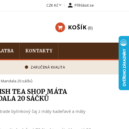


CZK Kč
Přihlásit se
KOŠÍK
0
LATBA
KONTAKTY
ZARUČENÁ KVALITA
a Mandala 20 sáčků
ISH TEA SHOP MÁTA
ALA 20 SÁČKŮ
rtrade bylinkový čaj z máty kadeřavé a máty