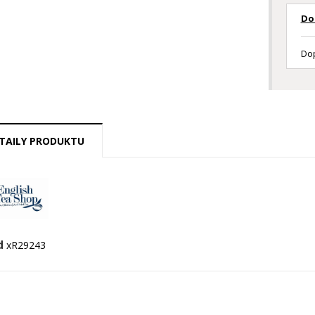
Do
Dop
TAILY PRODUKTU
d
xR29243