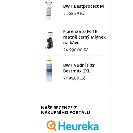
BWT Bestprotect M
3 568,29 Kč
Fiorenzato F64 E
matně černý Mlýnek
na kávu
24 990,00 Kč
BWT Vodní filtr
Bestmax 2XL
7 499,00 Kč
NAŠE RECENZE Z
NÁKUPNÍHO PORTÁLU