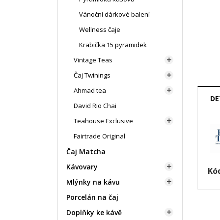
Vánoční dárkové balení
Wellness čaje
Krabička 15 pyramidek
Vintage Teas

Čaj Twinings

Ahmad tea

DE
David Rio Chai
Teahouse Exclusive

Fairtrade Original
Čaj Matcha
Kávovary

Kó
Mlýnky na kávu

Porcelán na čaj
Doplňky ke kávě
