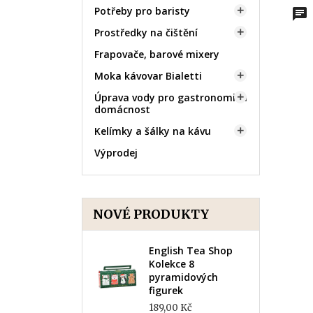
Potřeby pro baristy

Prostředky na čištění

Frapovače, barové mixery
Moka kávovar Bialetti

Úprava vody pro gastronomii a

domácnost
Kelímky a šálky na kávu

Výprodej
NOVÉ PRODUKTY
English Tea Shop
Kolekce 8
pyramidových
figurek
189,00 Kč