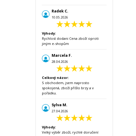
Radek C.
10.05.2026
Výhody:
Rychlost dodani Cena zboží oproti
jiným e-shopům
Marcela F.
28.04.2026
Celkový názor:
S obchodem, jsem naprosto
spokojená, zboží přišlo brzy a v
pořádku.
Sylva M.
27.04.2026
Výhody:
Velký výběr zboží, rychlé doručení