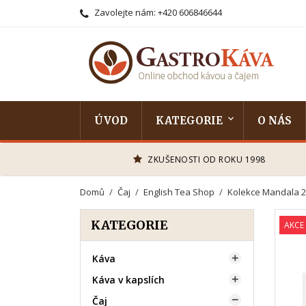
Zavolejte nám:
+420 606846644
ÚVOD
KATEGORIE
O NÁS
ZKUŠENOSTI OD ROKU 1998
Domů
Čaj
English Tea Shop
Kolekce Mandala 2
KATEGORIE
AKCE
Káva

Káva v kapslích

Čaj
