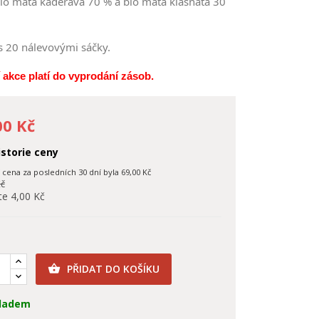
bio máta kadeřavá 70 % a bio máta klasnatá 30
s 20 nálevovými sáčky.
akce platí do vyprodání zásob.
00 Kč
storie ceny
í cena za posledních 30 dní byla
69,00 Kč
Kč
te 4,00 Kč
PŘIDAT DO KOŠÍKU

ladem