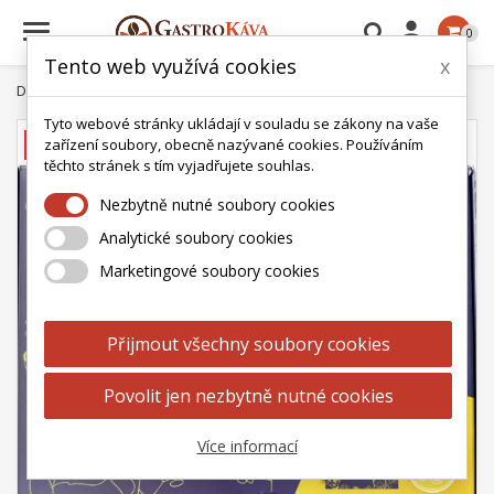

0
Tento web využívá cookies
x
Domů
Lipton dárková sada s karetní hrou 70 sáčků
Tyto webové stránky ukládají v souladu se zákony na vaše
zařízení soubory, obecně nazývané cookies. Používáním
AKCE
těchto stránek s tím vyjadřujete souhlas.
Nezbytně nutné soubory cookies
Analytické soubory cookies
Marketingové soubory cookies
Přijmout všechny soubory cookies
Povolit jen nezbytně nutné cookies
Více informací