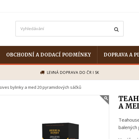
OBCHODNÍ A DODACÍ PODMÍNKY
DOPRAVA A P
LEVNÁ DOPRAVA DO ČR I SK
sives bylinky a med 20 pyramidových sáčků
TEAH
A ME
Teahouse 
balených 