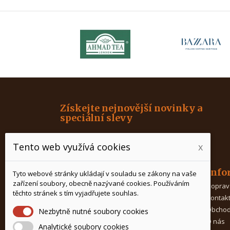
Získejte nejnovější novinky a
speciální slevy
Tento web využívá cookies
x
Produkty
Info
Tyto webové stránky ukládají v souladu se zákony na vaše
zařízení soubory, obecně nazývané cookies. Používáním
Káva
Doprav
těchto stránek s tím vyjadřujete souhlas.
Čaj
Kontak
Kávovary
Obchod
Nezbytně nutné soubory cookies
Mlýnky na kávu
O nás
Analytické soubory cookies