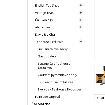
English Tea Shop

Vintage Teas

Čaj Twinings

Ahmad tea

David Rio Chai
Teahouse Exclusive

Luxusní čajové sáčky
Gastrobalení
Sypané čaje Teahouse
Exclusives
Gourmet pyramidové sáčky
BIO Teahouse Exclusives
Everyday Teahouse Exclusives
Fairtrade Original
Sdíl
Čaj Matcha