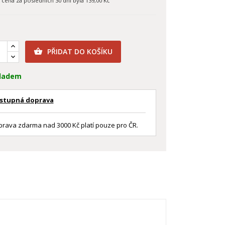
í cena za posledních 30 dní byla
139,00 Kč
PŘIDAT DO KOŠÍKU

ladem
stupná doprava
rava zdarma nad 3000 Kč platí pouze pro ČR.