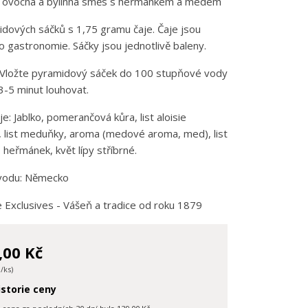
 ovocná a bylinná směs s heřmánkem a medem
dových sáčků s 1,75 gramu čaje. Čaje jsou
 gastronomie. Sáčky jsou jednotlivě baleny.
 Vložte pyramidový sáček do 100 stupňové vody
3-5 minut louhovat.
je: Jablko, pomerančová kůra, list aloisie
, list meduňky, aroma (medové aroma, med), list
 heřmánek, květ lípy stříbrné.
odu: Německo
Exclusives - Vášeň a tradice od roku 1879
,00 Kč
 /ks)
storie ceny