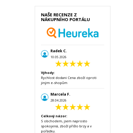
NAŠE RECENZE Z
NÁKUPNÍHO PORTÁLU
Radek C.
10.05.2026
Výhody:
Rychlost dodani Cena zboží oproti
jiným e-shopům
Marcela F.
28.04.2026
Celkový názor:
S obchodem, jsem naprosto
spokojená, zboží přišlo brzy a v
pořádku.