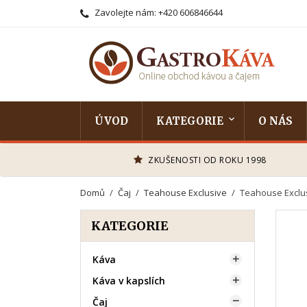
Zavolejte nám:
+420 606846644
ÚVOD
KATEGORIE
O NÁS
ZKUŠENOSTI OD ROKU 1998
Domů
Čaj
Teahouse Exclusive
Teahouse Exclu
KATEGORIE
Káva

Káva v kapslích

Čaj
