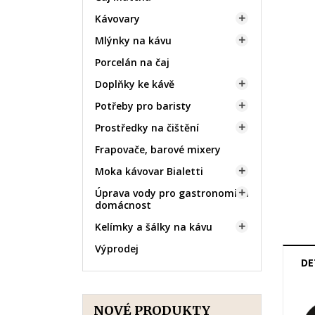
Kávovary

Mlýnky na kávu

Porcelán na čaj
Doplňky ke kávě

Potřeby pro baristy

Prostředky na čištění

Frapovače, barové mixery
Moka kávovar Bialetti

Úprava vody pro gastronomii a

domácnost
Kelímky a šálky na kávu

Výprodej
DE
NOVÉ PRODUKTY