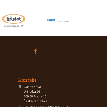
Kontakt
GastroKáva

U Statku 66
109 00 Praha 10
Česká republika