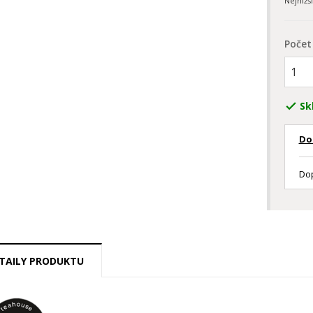
Nejnižš
Počet
Sk

Do
Dop
TAILY PRODUKTU