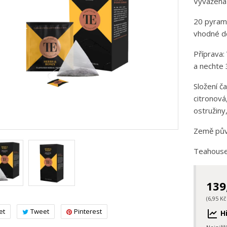
Vyvážená
20 pyrami
vhodné do
Příprava:
a nechte 
Složení ča
citronová
ostružiny,
Země pův
Teahouse 
139
(6,95 Kč
et
Tweet
Pinterest
Hi