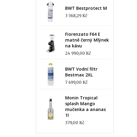
BWT Bestprotect M
3 568,29 Kč
Fiorenzato F64 E
matně černý Mlýnek
na kávu
24 990,00 Kč
BWT Vodní filtr
Bestmax 2XL
7 499,00 Kč
Monin Tropical
splash Mango
mučenka a ananas
1l
379,00 Kč