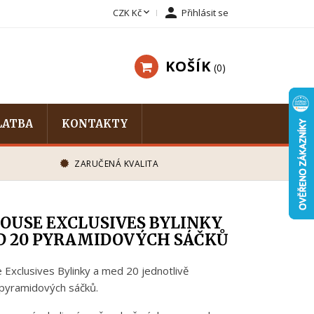


CZK Kč
Přihlásit se
KOŠÍK
0
LATBA
KONTAKTY
ZARUČENÁ KVALITA
OUSE EXCLUSIVES BYLINKY
D 20 PYRAMIDOVÝCH SÁČKŮ
Exclusives Bylinky a med 20 jednotlivě
pyramidových sáčků.