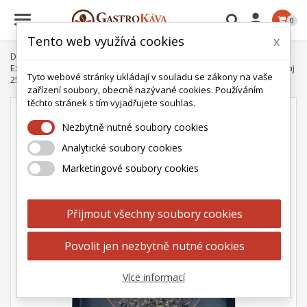

0
Tento web využívá cookies
x
Domů
Čaj
Teahouse Exclusive
Sypané čaje Teahouse
Exclusives
Teahouse Exclusives Zelený čaj s jasmínem sypaný čaj
Tyto webové stránky ukládají v souladu se zákony na vaše
250g
zařízení soubory, obecně nazývané cookies. Používáním
těchto stránek s tím vyjadřujete souhlas.
Nezbytně nutné soubory cookies
Analytické soubory cookies
Marketingové soubory cookies
Přijmout všechny soubory cookies
Povolit jen nezbytně nutné cookies
Více informací