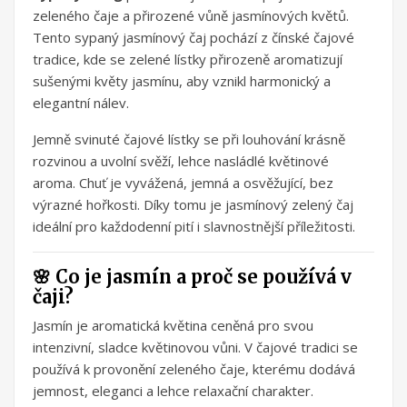
zeleného čaje a přirozené vůně jasmínových květů.
Tento sypaný jasmínový čaj pochází z čínské čajové
tradice, kde se zelené lístky přirozeně aromatizují
sušenými květy jasmínu, aby vznikl harmonický a
elegantní nálev.
Jemně svinuté čajové lístky se při louhování krásně
rozvinou a uvolní svěží, lehce nasládlé květinové
aroma. Chuť je vyvážená, jemná a osvěžující, bez
výrazné hořkosti. Díky tomu je jasmínový zelený čaj
ideální pro každodenní pití i slavnostnější příležitosti.
🌸 Co je jasmín a proč se používá v
čaji?
Jasmín je aromatická květina ceněná pro svou
intenzivní, sladce květinovou vůni. V čajové tradici se
používá k provonění zeleného čaje, kterému dodává
jemnost, eleganci a lehce relaxační charakter.