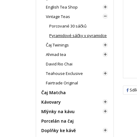
English Tea Shop

Vintage Teas

Porcované 30 sáčků
Pyramidové sáčky v pyramidce
Čaj Twinings

Ahmad tea

David Rio Chai
Teahouse Exclusive

Fairtrade Original
Sdíl
Čaj Matcha
Kávovary

Mlýnky na kávu

Porcelán na čaj
Doplňky ke kávě
