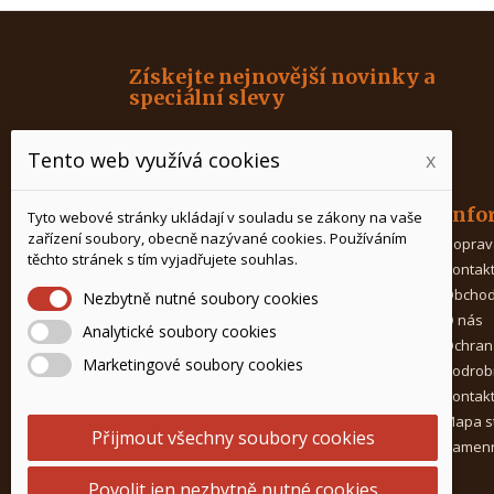
Získejte nejnovější novinky a
speciální slevy
Tento web využívá cookies
x
Produkty
Info
Tyto webové stránky ukládají v souladu se zákony na vaše
zařízení soubory, obecně nazývané cookies. Používáním
Káva
Doprav
těchto stránek s tím vyjadřujete souhlas.
Čaj
Kontak
Kávovary
Obchod
Nezbytně nutné soubory cookies
Mlýnky na kávu
O nás
Analytické soubory cookies
Porcelán na čaj
Ochran
Marketingové soubory cookies
Doplňky ke kávě
Podrob
Potřeby pro baristy
Kontak
Prostředky na čištění
Mapa s
Přijmout všechny soubory cookies
Kamenn
Povolit jen nezbytně nutné cookies