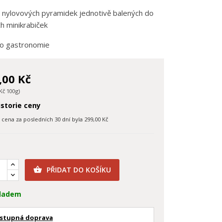
0 nylovových pyramidek jednotivě balených do
h minikrabiček
o gastronomie
,00 Kč
Kč 100g)
storie ceny
í cena za posledních 30 dní byla
299,00 Kč
PŘIDAT DO KOŠÍKU

ladem
stupná doprava