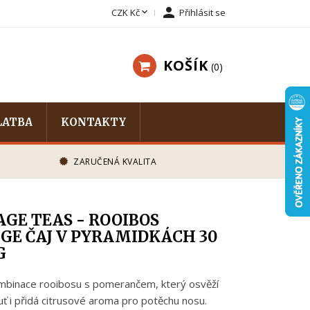


CZK Kč
Přihlásit se
KOŠÍK
0
LATBA
KONTAKTY
ZARUČENÁ KVALITA
AGE TEAS - ROOIBOS
GE ČAJ V PYRAMIDKÁCH 30
G
mbinace rooibosu s pomerančem, který osvěží
huť i přidá citrusové aroma pro potěchu nosu.