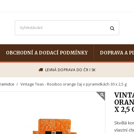
OBCHODNÍ A DODACÍ PODMÍNKY
DOPRAVA A P
LEVNÁ DOPRAVA DO ČR I SK
yramidce
Vintage Teas - Rooibos orange čaj v pyramidkách 30 x 2,5 g
VINT
ORAN
X 2,5 
Skvělá ko
vlastní c