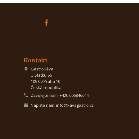
Kontakt
GastroKáva

U Statku 66
109 00 Praha 10
Česká republika
Zavolejte nám:
+420 606846644

Napište nám:
info@kavagastro.cz
