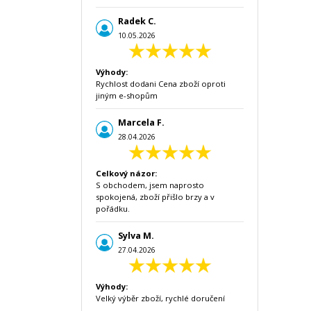
Radek C.
10.05.2026
Výhody:
Rychlost dodani Cena zboží oproti
jiným e-shopům
Marcela F.
28.04.2026
Celkový názor:
S obchodem, jsem naprosto
spokojená, zboží přišlo brzy a v
pořádku.
Sylva M.
27.04.2026
Výhody:
Velký výběr zboží, rychlé doručení