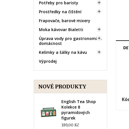
Potřeby pro baristy

Prostředky na čištění

Frapovače, barové mixery
Moka kávovar Bialetti

Úprava vody pro gastronomii a

domácnost
DE
Kelímky a šálky na kávu

Výprodej
NOVÉ PRODUKTY
Kó
English Tea Shop
Kolekce 8
pyramidových
figurek
189,00 Kč