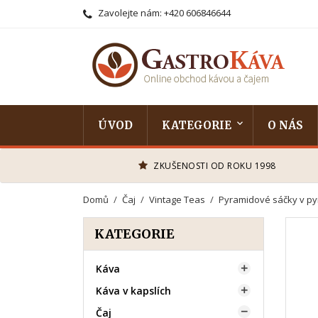
Zavolejte nám:
+420 606846644
ÚVOD
KATEGORIE
O NÁS
ZKUŠENOSTI OD ROKU 1998
Domů
Čaj
Vintage Teas
Pyramidové sáčky v p
KATEGORIE
Káva

Káva v kapslích

Čaj
