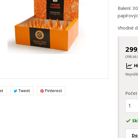
Balení: 3
papírovýc
Vhodné d
299
(398,66 
Hi
Nejnižš
et
Tweet
Pinterest
Počet
Sk

Do