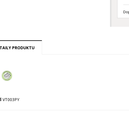
Dop
TAILY PRODUKTU
d
VT003PY