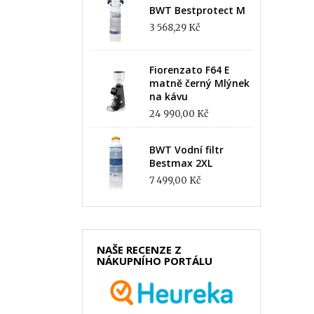
BWT Bestprotect M
3 568,29 Kč
Fiorenzato F64 E
matně černý Mlýnek
na kávu
24 990,00 Kč
BWT Vodní filtr
Bestmax 2XL
7 499,00 Kč
NAŠE RECENZE Z
NÁKUPNÍHO PORTÁLU