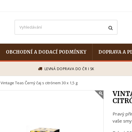
OBCHODNÍ A DODACÍ PODMÍNKY
DOPRAVA A P
LEVNÁ DOPRAVA DO ČR I SK
Vintage Teas Černý čaj s citrónem 30 x 1,5 g
VINTA
CITRÓ
Pravý přír
vaše smys