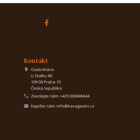
Kontakt
GastroKáva

U Statku 66
109 00 Praha 10
Česká republika
Zavolejte nám:
+420 606846644

Napište nám:
info@kavagastro.cz
