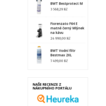
BWT Bestprotect M
3 568,29 Kč
Fiorenzato F64 E
matně černý Mlýnek
na kávu
24 990,00 Kč
BWT Vodní filtr
Bestmax 2XL
7 499,00 Kč
NAŠE RECENZE Z
NÁKUPNÍHO PORTÁLU