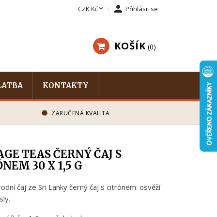


CZK Kč
Přihlásit se
KOŠÍK
0
LATBA
KONTAKTY
ZARUČENÁ KVALITA
GE TEAS ČERNÝ ČAJ S
NEM 30 X 1,5 G
odní čaj ze Sri Lanky černý čaj s citrónem: osvěží
ly.