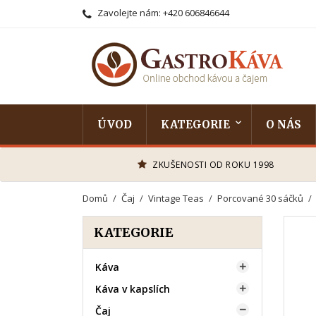
Zavolejte nám:
+420 606846644
ÚVOD
KATEGORIE
O NÁS
ZKUŠENOSTI OD ROKU 1998
Domů
Čaj
Vintage Teas
Porcované 30 sáčků
KATEGORIE
Káva

Káva v kapslích

Čaj
