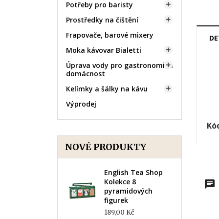
Potřeby pro baristy

Prostředky na čištění

Frapovače, barové mixery
DE
Moka kávovar Bialetti

Úprava vody pro gastronomii a

domácnost
Kelímky a šálky na kávu

Výprodej
Kó
NOVÉ PRODUKTY
English Tea Shop
Kolekce 8
pyramidových
figurek
189,00 Kč