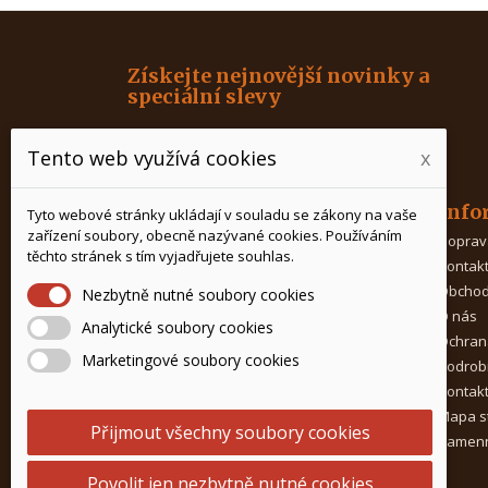
Získejte nejnovější novinky a
speciální slevy
Tento web využívá cookies
x
Produkty
Info
Tyto webové stránky ukládají v souladu se zákony na vaše
zařízení soubory, obecně nazývané cookies. Používáním
Káva
Doprav
těchto stránek s tím vyjadřujete souhlas.
Čaj
Kontak
Kávovary
Obchod
Nezbytně nutné soubory cookies
Mlýnky na kávu
O nás
Analytické soubory cookies
Porcelán na čaj
Ochran
Marketingové soubory cookies
Doplňky ke kávě
Podrob
Potřeby pro baristy
Kontak
Prostředky na čištění
Mapa s
Přijmout všechny soubory cookies
Kamenn
Povolit jen nezbytně nutné cookies