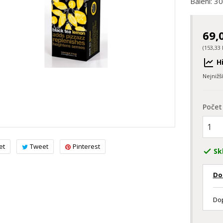
Balení: 3
69,
(153,33 
Hi
Nejnižš
Počet
et
Tweet
Pinterest
Sk

Do
Dop