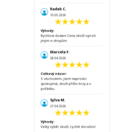
Radek C.
10.05.2026
Výhody:
Rychlost dodani Cena zboží oproti
jiným e-shopům
Marcela F.
28.04.2026
Celkový názor:
S obchodem, jsem naprosto
spokojená, zboží přišlo brzy a v
pořádku.
Sylva M.
27.04.2026
Výhody:
Velký výběr zboží, rychlé doručení