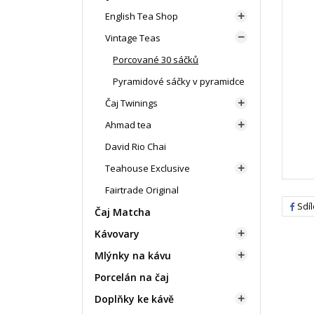
English Tea Shop

Vintage Teas

Porcované 30 sáčků
Pyramidové sáčky v pyramidce
Čaj Twinings

Ahmad tea

David Rio Chai
Teahouse Exclusive

Fairtrade Original
Sdíl
Čaj Matcha
Kávovary

Mlýnky na kávu

Porcelán na čaj
Doplňky ke kávě
