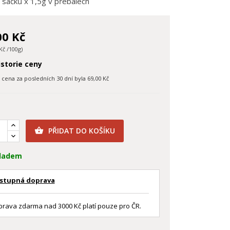
0 sáčků x 1,5g v přebalech
00 Kč
Kč /100g)
storie ceny
í cena za posledních 30 dní byla
69,00 Kč
PŘIDAT DO KOŠÍKU

ladem
stupná doprava
rava zdarma nad 3000 Kč platí pouze pro ČR.