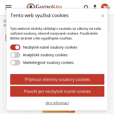

0
Tento web využívá cookies
x
Domů
Čaj
Ahmad tea
Ovocné a bylinné čaje
Ahmad Tea
Mixed Citrus 20 x 2 g
Tyto webové stránky ukládají v souladu se zákony na vaše
zařízení soubory, obecně nazývané cookies. Používáním
AKCE
těchto stránek s tím vyjadřujete souhlas.
Nezbytně nutné soubory cookies
Analytické soubory cookies
Marketingové soubory cookies
Přijmout všechny soubory cookies
Povolit jen nezbytně nutné cookies
Více informací