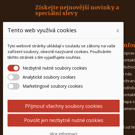
Získejte nejnovější novinky a
speciální slevy
Tento web využívá cookies
x
Produkty
Info
Tyto webové stránky ukládají v souladu se zákony na vaše
zařízení soubory, obecně nazývané cookies. Používáním
Káva
Doprav
těchto stránek s tím vyjadřujete souhlas.
Čaj
Kontak
Kávovary
Obchod
Nezbytně nutné soubory cookies
Mlýnky na kávu
O nás
Analytické soubory cookies
Porcelán na čaj
Ochran
Marketingové soubory cookies
Doplňky ke kávě
Podrob
Potřeby pro baristy
Kontak
Prostředky na čištění
Mapa s
Přijmout všechny soubory cookies
Kamenn
Povolit jen nezbytně nutné cookies
© 2015-2026 Kavagastro.cz |
Internetový obchod od 
PARTNER.CZ
Více informací