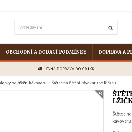
OBCHODNÍ A DODACÍ PODMÍNKY
DOPRAVA A P
LEVNÁ DOPRAVA DO ČR I SK
slepky na čištění kávovaru
Štětec na čištění kávovaru se lžičkou
ŠTĚT
LŽIČ
Štětec na 
kávovaru