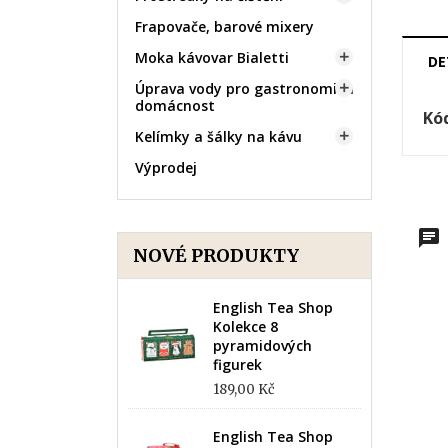
Frapovače, barové mixery
Moka kávovar Bialetti

DE
Úprava vody pro gastronomii a

domácnost
Kó
Kelímky a šálky na kávu

Výprodej
NOVÉ PRODUKTY
English Tea Shop
Kolekce 8
pyramidových
figurek
189,00 Kč
English Tea Shop