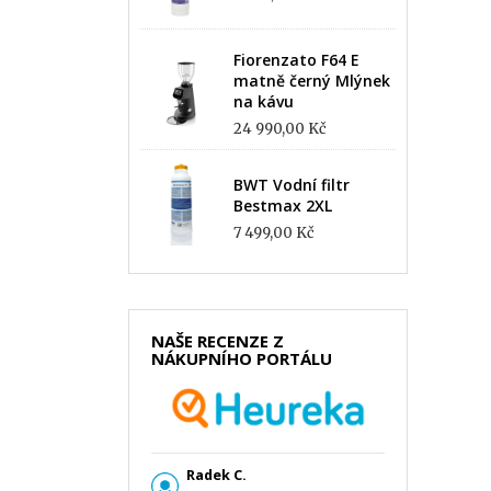
Fiorenzato F64 E
matně černý Mlýnek
na kávu
24 990,00 Kč
BWT Vodní filtr
Bestmax 2XL
7 499,00 Kč
NAŠE RECENZE Z
NÁKUPNÍHO PORTÁLU
Radek C.