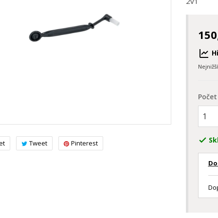
2v1
150
Hi
Nejnižš
Počet
Sk

et
Tweet
Pinterest
Do
Dop