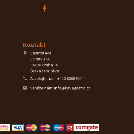
Kontakt
GastroKáva

U Statku 66
109 00 Praha 10
Česká republika
Zavolejte nám:
+420 606846644

Napište nám:
info@kavagastro.cz
