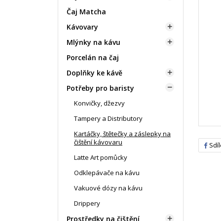
Čaj Matcha
Kávovary

Mlýnky na kávu

Porcelán na čaj
Doplňky ke kávě

Potřeby pro baristy

Konvičky, džezvy
Tampery a Distributory
Kartáčky, štětečky a záslepky na
čištění kávovaru
Sdíl
Latte Art pomůcky
Odklepávače na kávu
Vakuové dózy na kávu
Drippery
Prostředky na čištění
