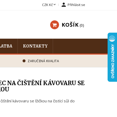


CZK Kč
Přihlásit se
KOŠÍK
0
LATBA
KONTAKTY
ZARUČENÁ KVALITA
EC NA ČIŠTĚNÍ KÁVOVARU SE
KOU
čištění kávovaru se lžičkou na čistící sůl do
.