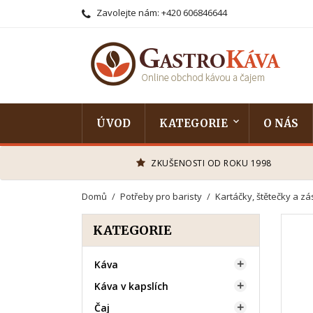
Zavolejte nám:
+420 606846644
ÚVOD
KATEGORIE
O NÁS
ZKUŠENOSTI OD ROKU 1998
Domů
Potřeby pro baristy
Kartáčky, štětečky a zá
KATEGORIE
Káva

Káva v kapslích

Čaj
