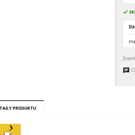
Sk

Do
Dop
Znám
Čí
TAILY PRODUKTU