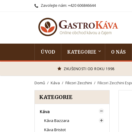
Zavolejte nám:
+420 606846644
ÚVOD
KATEGORIE
O NÁS
ZKUŠENOSTI OD ROKU 1998
Domů
Káva
Filicori Zecchini
Filicori Zecchini E
KATEGORIE
Káva

Káva Bazzara

Káva Bristot