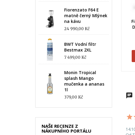
Fiorenzato F64 E
matně černý Mlýnek
na kávu
F
D
24 990,00 Kč
BWT Vodní filtr
Bestmax 2XL
7 499,00 Kč
Monin Tropical
splash Mango
mučenka a ananas
1l
379,00 Kč
NAŠE RECENZE Z
14.1
NÁKUPNÍHO PORTÁLU
Od T