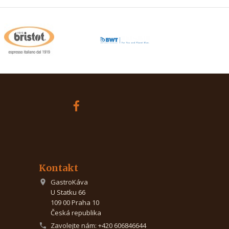
Kontakt
GastroKáva

U Statku 66
109 00 Praha 10
Česká republika
Zavolejte nám:
+420 606846644
