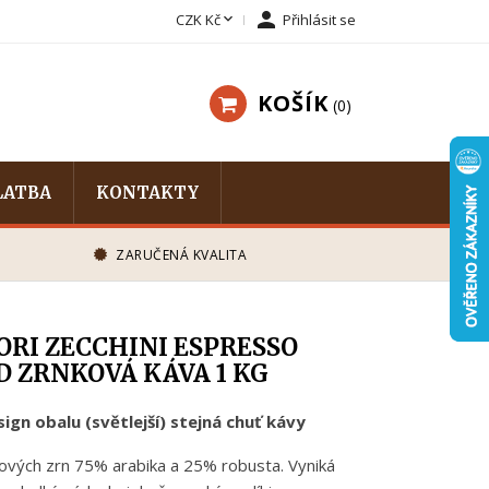


CZK Kč
Přihlásit se
KOŠÍK
0
LATBA
KONTAKTY
ZARUČENÁ KVALITA
ORI ZECCHINI ESPRESSO
D ZRNKOVÁ KÁVA 1 KG
ign obalu (světlejší) stejná chuť kávy
vých zrn 75% arabika a 25% robusta. Vyniká