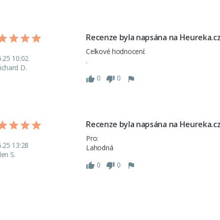
Recenze byla napsána na Heureka.c
Celkové hodnocení: 

5.25 10:02
ichard D.
0
0
Recenze byla napsána na Heureka.c
Pro: 

5.25 13:28
len S.
0
0