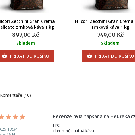
Rychlý náhled
Rychlý náhled
ilicori Zecchini Gran Crema
Filicori Zecchini Gran Crema
elicato zrnková káva 1 kg
zrnková káva 1 kg
897,00 Kč
749,00 Kč
Skladem
Skladem
PŘIDAT DO KOŠÍKU
PŘIDAT DO KOŠÍKU


Komentáře (10)
Recenze byla napsána na Heureka.c
Pro: 

0.25 13:34
ohromně chutná káva

omáš N.