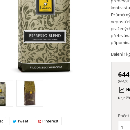
především
kontrastu
Průměrný 
nepostřeh
pražených
přetrváva
připomína
Balení:1k
644
(644,00 
Hi
Nejnižš
Počet
et
Tweet
Pinterest