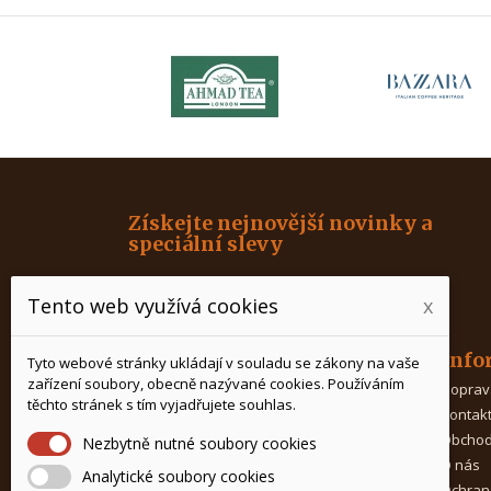
Získejte nejnovější novinky a
speciální slevy
Tento web využívá cookies
x
Produkty
Info
Tyto webové stránky ukládají v souladu se zákony na vaše
zařízení soubory, obecně nazývané cookies. Používáním
Káva
Doprav
těchto stránek s tím vyjadřujete souhlas.
Čaj
Kontak
Kávovary
Obchod
Nezbytně nutné soubory cookies
Mlýnky na kávu
O nás
Analytické soubory cookies
Porcelán na čaj
Ochran