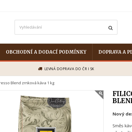
OBCHODNÍ A DODACÍ PODMÍNKY
DOPRAVA A P
LEVNÁ DOPRAVA DO ČR I SK
spresso Blend zrnková káva 1 kg
FILIC
BLEN
Nový des
Směs kávo