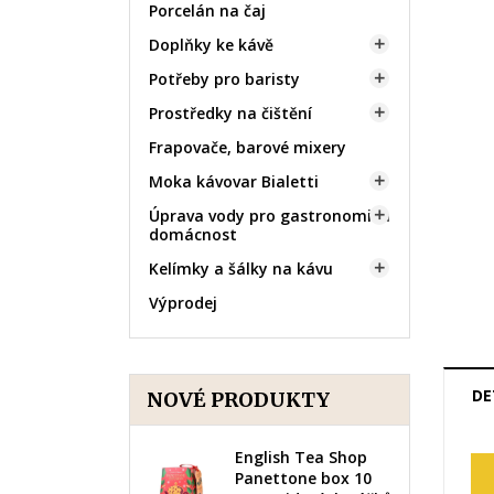
Porcelán na čaj
Doplňky ke kávě

Potřeby pro baristy

Prostředky na čištění

Frapovače, barové mixery
Moka kávovar Bialetti

Úprava vody pro gastronomii a

domácnost
Kelímky a šálky na kávu

Výprodej
DE
NOVÉ PRODUKTY
English Tea Shop
Panettone box 10