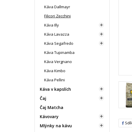
Káva Dallmayr
Filicori Zecchini
Káva Illy

Káva Lavazza

Káva Segafredo

Káva Tupinamba
Káva Vergnano
Káva Kimbo
Káva Pellini
Káva v kapslích

Čaj

Čaj Matcha
Kávovary

Sdíl
Mlýnky na kávu
