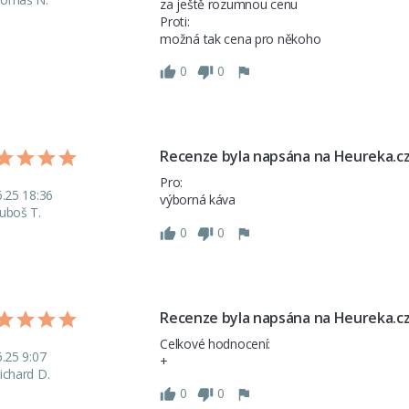
za ještě rozumnou cenu

Proti: 

0
0
Recenze byla napsána na Heureka.c
Pro: 

6.25 18:36
uboš T.
0
0
Recenze byla napsána na Heureka.c
Celkové hodnocení: 

6.25 9:07
ichard D.
0
0