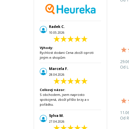
Radek C.
10.05.2026
Výhody:
Rychlost dodani Cena zboží oproti
jiným e-shopům
29.0
Od L
Marcela F.
28.04.2026
Celkový názor:
S obchodem, jsem naprosto
spokojená, zboží přišlo brzy a v
pořádku.
11.0
Sylva M.
Od R
27.04.2026