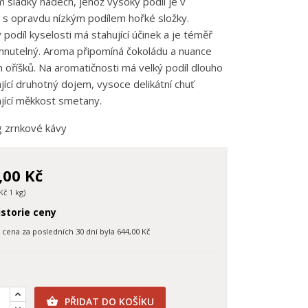
 sladký nádech, jehož vysoký podíl je v
 s opravdu nízkým podílem hořké složky.
podíl kyselosti má stahující účinek a je téměř
nutelný. Aroma připomíná čokoládu a nuance
 oříšků. Na aromatičnosti má velký podíl dlouho
jící druhotný dojem, vysoce delikátní chuť
jící měkkost smetany.
g zrnkové kávy
,00 Kč
Kč 1 kg)
storie ceny
í cena za posledních 30 dní byla
644,00 Kč
PŘIDAT DO KOŠÍKU
