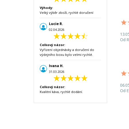
Výhody:
Velký výběr zboží, rychlé doručení
Lucie R.
02.04.2026
13.0
Od R
Celkový názor:
Vyřízení objednávky a doručení do
výdejního boxu bylo velmi rychlé.
Ivana H.
31.03.2026
06.0
Celkový názor:
Od E
Kvalitní káva, rychlé dodání.