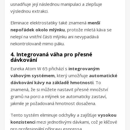
usnadňuje její následnou manipulaci a zlepšuje
výslednou extrakci.
Eliminace elektrostatiky také znamená
menší
nepořádek okolo mlýnku
, protože mletá káva se
nelepí na vnitřní části mlýnku ani nevypadává
nekontrolovaně mimo páku.
4. Integrovaná váha pro přesné
dávkování
Eureka Atom W 65 přichází s
integrovaným
váhovým systémem
, který umožňuje
automatické
dávkování kávy na základě hmotnosti
. To
znamená, že si můžete nastavit přesné množství
gramů na porci a mlýnek se automaticky zastaví,
jakmile je požadovaná hmotnost dosažena.
Tento systém eliminuje odchylky a zajišťuje
vysokou
konzistenci
mezi jednotlivými dávkami, což je klíčové
pro profesionální přípravu espressa.