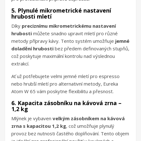
5. Plynulé mikrometrické nastavení
hrubosti mletí
Díky
preciznímu mikrometrickému nastavení
hrubosti
můžete snadno upravit mletí pro různé
metody přípravy kávy. Tento systém umožňuje
jemné
doladění hrubosti
bez předem definovaných stupňů,
což poskytuje maximální kontrolu nad výslednou
extrakcí.
Ať už potřebujete velmi jemné mletí pro espresso
nebo hrubší mletí pro alternativní metody, Eureka
Atom W 65 vám poskytne flexibilitu a přesnost.
6. Kapacita zásobníku na kávová zrna –
1,2 kg
Mlýnek je vybaven
velkým zásobníkem na kávová
zrna s kapacitou 1,2 kg
, což umožňuje plynulý
provoz bez nutnosti častého doplňování. Tento objem
je ideální pro profesionální použití v kavárnách a