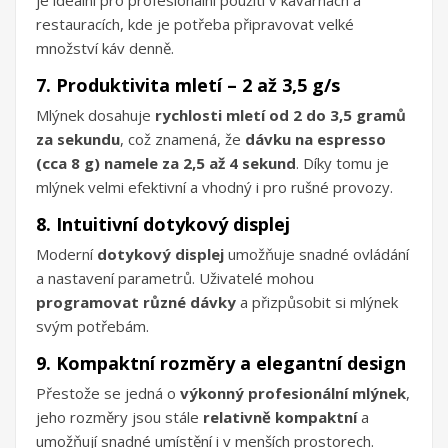
restauracích, kde je potřeba připravovat velké
množství káv denně.
7. Produktivita mletí – 2 až 3,5 g/s
Mlýnek dosahuje
rychlosti mletí od 2 do 3,5 gramů
za sekundu
, což znamená, že
dávku na espresso
(cca 8 g) namele za 2,5 až 4 sekund
. Díky tomu je
mlýnek velmi efektivní a vhodný i pro rušné provozy.
8. Intuitivní dotykový displej
Moderní
dotykový displej
umožňuje snadné ovládání
a nastavení parametrů. Uživatelé mohou
programovat různé dávky
a přizpůsobit si mlýnek
svým potřebám.
9. Kompaktní rozměry a elegantní design
Přestože se jedná o
výkonný profesionální mlýnek
,
jeho rozměry jsou stále
relativně kompaktní
a
umožňují snadné umístění i v menších prostorech.