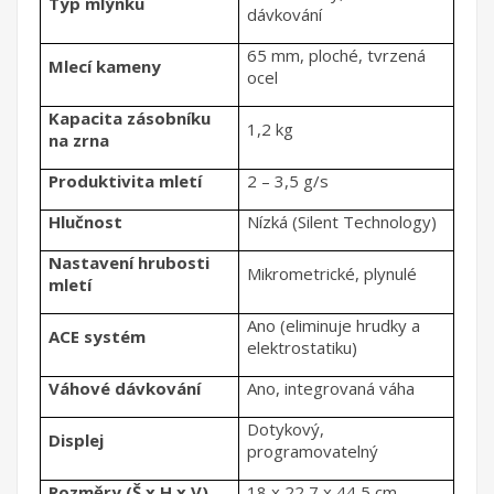
Typ mlýnku
dávkování
65 mm, ploché, tvrzená
Mlecí kameny
ocel
Kapacita zásobníku
1,2 kg
na zrna
Produktivita mletí
2 – 3,5 g/s
Hlučnost
Nízká (Silent Technology)
Nastavení hrubosti
Mikrometrické, plynulé
mletí
Ano (eliminuje hrudky a
ACE systém
elektrostatiku)
Váhové dávkování
Ano, integrovaná váha
Dotykový,
Displej
programovatelný
Rozměry (Š x H x V)
18 x 22,7 x 44,5 cm