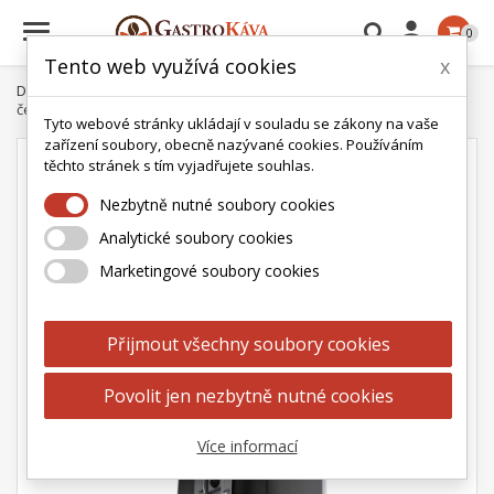

0
Tento web využívá cookies
x
Domů
Mlýnky na kávu
Eureka
Eureka Atom W 65 matně
černý mlýnek na kávu s váhou
Tyto webové stránky ukládají v souladu se zákony na vaše
zařízení soubory, obecně nazývané cookies. Používáním
těchto stránek s tím vyjadřujete souhlas.
Nezbytně nutné soubory cookies
Analytické soubory cookies
Marketingové soubory cookies
Přijmout všechny soubory cookies
Povolit jen nezbytně nutné cookies
Více informací