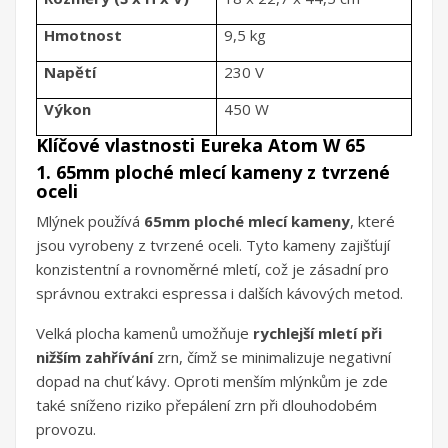
Hmotnost
9,5 kg
Napětí
230 V
Výkon
450 W
Klíčové vlastnosti Eureka Atom W 65
1. 65mm ploché mlecí kameny z tvrzené
oceli
Mlýnek používá
65mm ploché mlecí kameny
, které
jsou vyrobeny z tvrzené oceli. Tyto kameny zajišťují
konzistentní a rovnoměrné mletí, což je zásadní pro
správnou extrakci espressa i dalších kávových metod.
Velká plocha kamenů umožňuje
rychlejší mletí při
nižším zahřívání
zrn, čímž se minimalizuje negativní
dopad na chuť kávy. Oproti menším mlýnkům je zde
také sníženo riziko přepálení zrn při dlouhodobém
provozu.