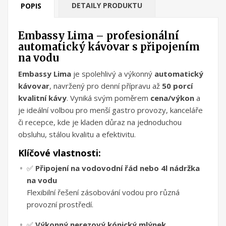
DETAILY PRODUKTU
POPIS
Embassy Lima – profesionální
automatický kávovar s připojením
na vodu
Embassy Lima
je spolehlivý a výkonný
automatický
kávovar
, navržený pro denní přípravu až
50 porcí
kvalitní kávy
. Vyniká svým poměrem
cena/výkon
a
je ideální volbou pro menší gastro provozy, kanceláře
či recepce, kde je kladen důraz na jednoduchou
obsluhu, stálou kvalitu a efektivitu.
Klíčové vlastnosti:
✅
Připojení na vodovodní řád nebo 4l nádržka
na vodu
Flexibilní řešení zásobování vodou pro různá
provozní prostředí.
✅
Výkonný nerezový kónický mlýnek