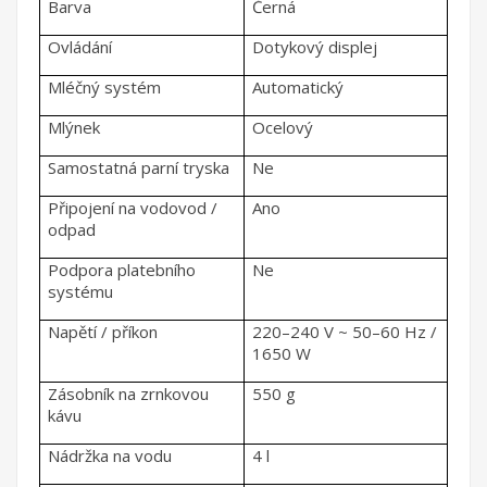
Barva
Černá
Ovládání
Dotykový displej
Mléčný systém
Automatický
Mlýnek
Ocelový
Samostatná parní tryska
Ne
Připojení na vodovod /
Ano
odpad
Podpora platebního
Ne
systému
Napětí / příkon
220–240 V ~ 50–60 Hz /
1650 W
Zásobník na zrnkovou
550 g
kávu
Nádržka na vodu
4 l