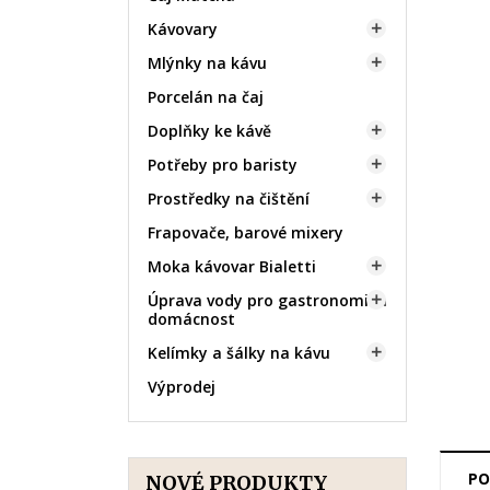
Kávovary

Mlýnky na kávu

Porcelán na čaj
Doplňky ke kávě

Potřeby pro baristy

Prostředky na čištění

Frapovače, barové mixery
Moka kávovar Bialetti

Úprava vody pro gastronomii a

domácnost
Kelímky a šálky na kávu

Výprodej
PO
NOVÉ PRODUKTY