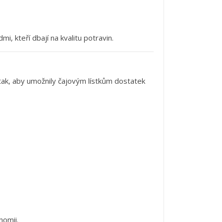
idmi,
kteří
dbají
na
kvalitu
potravin.
tak,
aby
umožnily
čajovým
lístkům
dostatek
nomii.