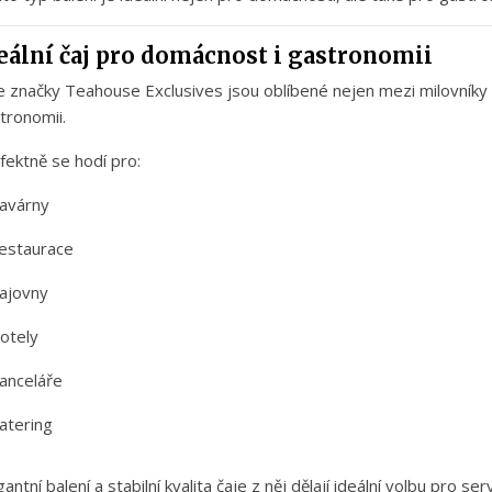
eální
čaj
pro
domácnost
i
gastronomii
je
značky
Teahouse
Exclusives
jsou
oblíbené
nejen
mezi
milovníky
tronomii.
fektně
se
hodí
pro:
avárny
estaurace
ajovny
otely
anceláře
atering
gantní
balení
a
stabilní
kvalita
čaje
z
něj
dělají
ideální
volbu
pro
ser