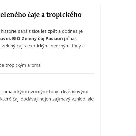
zeleného
čaje
a
tropického
o
historie
sahá
tisíce
let
zpět
a
dodnes
je
sives
BIO
Zelený
čaj
Passion
přináší
o
zelený
čaj
s
exotickými
ovocnými
tóny
a
hce
tropickým
aroma.
aromatickými
ovocnými
tóny
a
květinovými
,
které
čaji
dodávají
nejen
zajímavý
vzhled,
ale