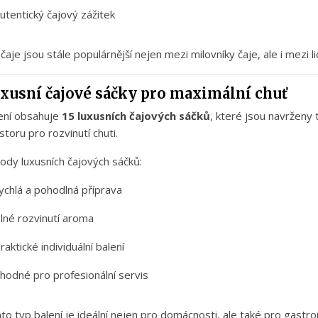
utentický
čajový
zážitek
o
čaje
jsou
stále
populárnější
nejen
mezi
milovníky
čaje,
ale
i
mezi
l
uxusní
čajové
sáčky
pro
maximální
chuť
ení
obsahuje
15
luxusních
čajových
sáčků
,
které
jsou
navrženy
storu
pro
rozvinutí
chuti.
hody
luxusních
čajových
sáčků:
ychlá
a
pohodlná
příprava
plné
rozvinutí
aroma
raktické
individuální
balení
vhodné
pro
profesionální
servis
nto
typ
balení
je
ideální
nejen
pro
domácnosti,
ale
také
pro
gastro