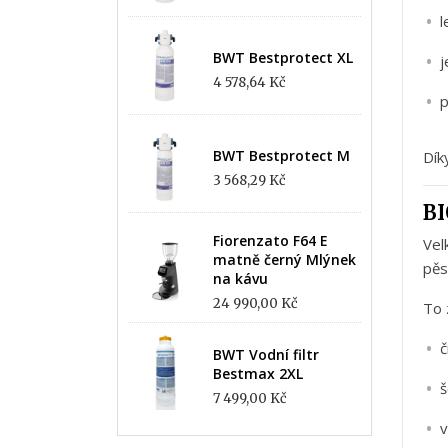
l
BWT Bestprotect XL
4 578,64 Kč
p
BWT Bestprotect M
Dík
3 568,29 Kč
B
Fiorenzato F64 E
Vel
matně černý Mlýnek
pěs
na kávu
24 990,00 Kč
To
č
BWT Vodní filtr
Bestmax 2XL
š
7 499,00 Kč