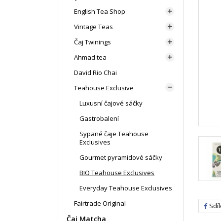
English Tea Shop

Vintage Teas

Čaj Twinings

Ahmad tea

David Rio Chai
Teahouse Exclusive

Luxusní čajové sáčky
Gastrobalení
Sypané čaje Teahouse
Exclusives
Gourmet pyramidové sáčky
BIO Teahouse Exclusives
Everyday Teahouse Exclusives
Fairtrade Original
Sdíl
Čaj Matcha