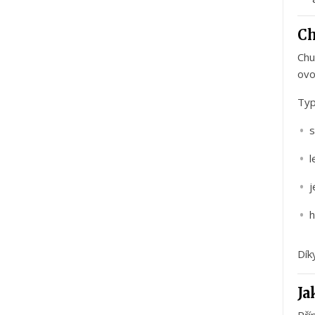
C
Ch
ov
Typ
s
l
Dík
Ja