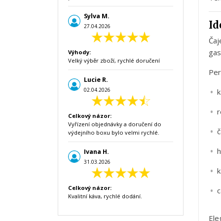
Sylva M.
Id
27.04.2026
Ča
gas
Výhody:
Velký výběr zboží, rychlé doručení
Per
Lucie R.
02.04.2026
k
r
Celkový názor:
Vyřízení objednávky a doručení do
č
výdejního boxu bylo velmi rychlé.
h
Ivana H.
31.03.2026
k
Celkový názor:
c
Kvalitní káva, rychlé dodání.
Ele