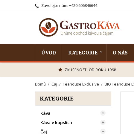
Zavolejte nám:
+420 606846644
ÚVOD
KATEGORIE
O NÁS
ZKUŠENOSTI OD ROKU 1998
Domů
Čaj
Teahouse Exclusive
BIO Teahouse E
KATEGORIE
Káva

Káva v kapslích

Čaj
