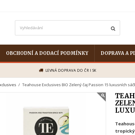
OBCHODNÍ A DODACÍ PODMÍNKY
DOPRAVA A P
LEVNÁ DOPRAVA DO ČR I SK
xclusives
Teahouse Exclusives BIO Zelený čaj Passion 15 luxusních sáč
TEAH
ZELEN
LUXU
Teahou
tropick