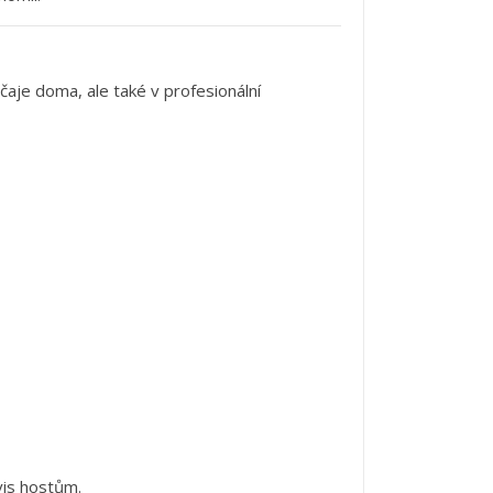
čaje
doma,
ale
také
v
profesionální
vis
hostům.