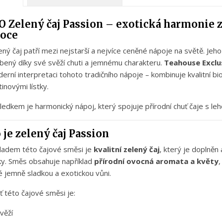
IO
Zelený
čaj
Passion –
exotická
harmonie
oce
ený
čaj
patří
mezi
nejstarší
a
nejvíce
ceněné
nápoje
na
světě.
Jeh
íbený
díky
své
svěží
chuti
a
jemnému
charakteru.
Teahouse
Exclu
derní
interpretaci
tohoto
tradičního
nápoje –
kombinuje
kvalitní
bi
tinovými
lístky.
sledkem
je
harmonický
nápoj,
který
spojuje
přírodní
chuť
čaje
s
le
o
je
zelený
čaj
Passion
kladem
této
čajové
směsi
je
kvalitní
zelený
čaj
,
který
je
doplněn
ky.
Směs
obsahuje
například
přírodní
ovocná
aromata
a
květy
ké
jemně
sladkou
a
exotickou
vůni.
uť
této
čajové
směsi
je:
věží