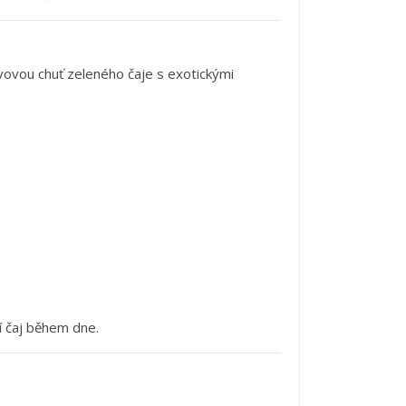
ávovou
chuť
zeleného
čaje
s
exotickými
í
čaj
během
dne.