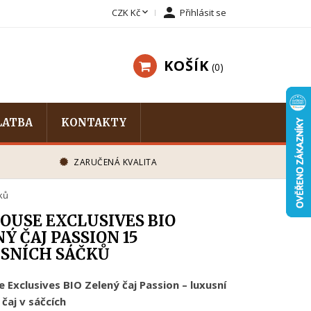


CZK Kč
Přihlásit se
KOŠÍK
0
LATBA
KONTAKTY
ZARUČENÁ KVALITA
ků
OUSE EXCLUSIVES BIO
Ý ČAJ PASSION 15
SNÍCH SÁČKŮ
se
Exclusives
BIO
Zelený
čaj
Passion –
luxusní
ý
čaj
v
sáčcích