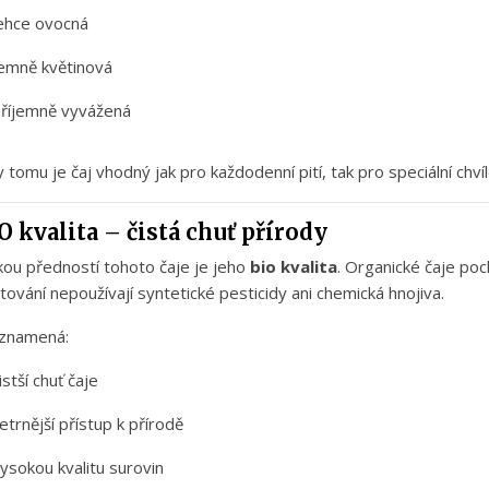
ehce
ovocná
jemně
květinová
říjemně
vyvážená
y
tomu
je
čaj
vhodný
jak
pro
každodenní
pití,
tak
pro
speciální
chví
IO
kvalita –
čistá
chuť
přírody
kou
předností
tohoto
čaje
je
jeho
bio
kvalita
.
Organické
čaje
poc
tování
nepoužívají
syntetické
pesticidy
ani
chemická
hnojiva.
znamená:
istší
chuť
čaje
etrnější
přístup
k
přírodě
vysokou
kvalitu
surovin