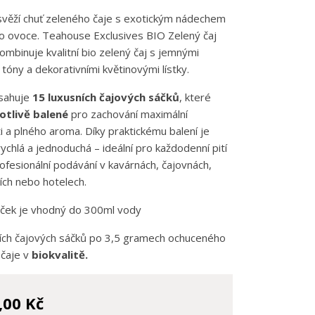
svěží
chuť
zeleného
čaje
s
exotickým
nádechem
ho
ovoce.
Teahouse
Exclusives
BIO
Zelený
čaj
ombinuje
kvalitní
bio
zelený
čaj
s
jemnými
i
tóny
a
dekorativními
květinovými
lístky.
sahuje
15
luxusních
čajových
sáčků
,
které
otlivě
balené
pro
zachování
maximální
ti
a
plného
aroma.
Díky
praktickému
balení
je
rychlá
a
jednoduchá –
ideální
pro
každodenní
pití
ofesionální
podávání
v
kavárnách,
čajovnách,
ích
nebo
hotelech.
áček je vhodný do 300ml vody
ích čajových sáčků po 3,5 gramech ochuceného
 čaje v
biokvalitě.
,00 Kč