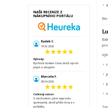
a
NAŠE RECENZE Z
NÁKUPNÍHO PORTÁLU
Bi
L
Bal
Radek C.
pro
10.05.2026
Vý
Výhody:
Rychlost dodani Cena zboží oproti
r
jiným e-shopům
Marcela F.
28.04.2026
p
Celkový názor:
S obchodem, jsem naprosto
spokojená, zboží přišlo brzy a v
Te
pořádku.