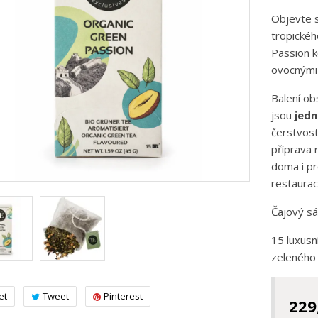
Objevte
tropické
Passion
k
ovocným
Balení
ob
jsou
jedn
čerstvos
příprava
doma
i
pr
restaurac
Čajový s
15 luxusn
zeleného
et
Tweet
Pinterest
229