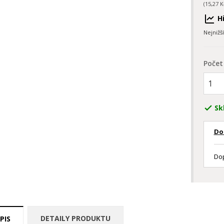
(15,27 K
Hi
Nejnižš
Počet
Sk

Do
Dop
DETAILY PRODUKTU
PIS