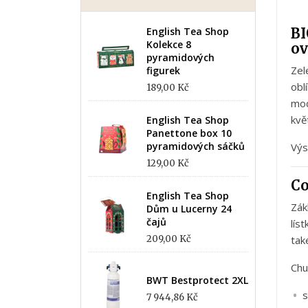
English Tea Shop
B
Kolekce 8
ov
pyramidových
Zel
figurek
obl
189,00 Kč
mo
kvě
English Tea Shop
Panettone box 10
pyramidových sáčků
Vý
129,00 Kč
C
English Tea Shop
Zá
Dům u Lucerny 24
čajů
líst
209,00 Kč
ta
Ch
BWT Bestprotect 2XL
s
7 944,86 Kč