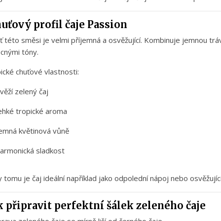
huťový
profil
čaje
Passion
uť
této
směsi
je
velmi
příjemná
a
osvěžující.
Kombinuje
jemnou
tr
ocnými
tóny.
ické
chuťové
vlastnosti:
věží
zelený
čaj
ehké
tropické
aroma
jemná
květinová
vůně
harmonická
sladkost
y
tomu
je
čaj
ideální
například
jako
odpolední
nápoj
nebo
osvěžujíc
k
připravit
perfektní
šálek
zeleného
čaje