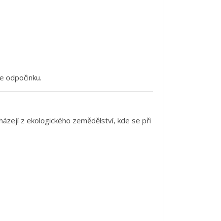
le
odpočinku.
házejí
z
ekologického
zemědělství,
kde
se
při