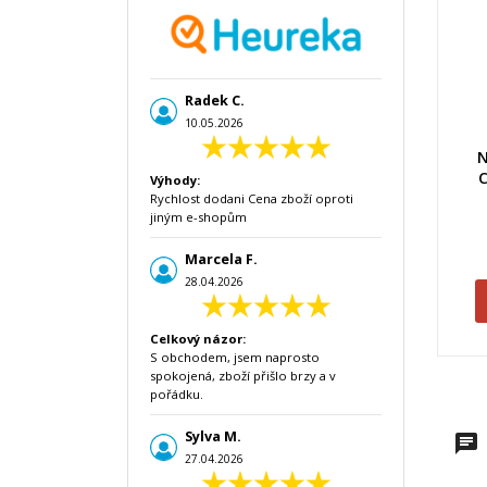
Radek C.
10.05.2026
N
C
Výhody:
Rychlost dodani Cena zboží oproti
jiným e-shopům
Marcela F.
28.04.2026
Celkový názor:
S obchodem, jsem naprosto
spokojená, zboží přišlo brzy a v
pořádku.
Sylva M.
27.04.2026