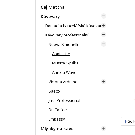
Čaj Matcha
Kávovary

Domácí a kancelářské kávovary

Kávovary profesionální

Nuova Simonelli

Appia Life
Musica 1-páka
Aurelia Wave
Victoria Arduino

Saeco
Jura Professional
Dr. Coffee
Embassy
Sdíl
Mlýnky na kávu
