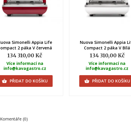
Rychlý náhled
Rychlý náhled
uova Simonelli Appia Life
Nuova Simonelli Appia Li
ompact 2 páka V červená
Compact 2 páka V Bílá
134 310,00 Kč
134 310,00 Kč
Více informací na
Více informací na
info@kavagastro.cz
info@kavagastro.cz
PŘIDAT DO KOŠÍKU
PŘIDAT DO KOŠÍKU


Komentáře (0)