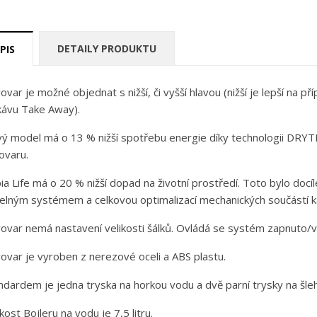
DETAILY PRODUKTU
PIS
ovar je možné objednat s nižší, či vyšší hlavou (nižší je lepší na p
kávu Take Away).
ý model má o 13 % nižší spotřebu energie díky technologii DRYTE
ovaru.
ia Life má o 20 % nižší dopad na životní prostředí. Toto bylo doc
elným systémem a celkovou optimalizací mechanických součástí k
ovar nemá nastavení velikosti šálků. Ovládá se systém zapnuto/
ovar je vyroben z nerezové oceli a ABS plastu.
ndardem je jedna tryska na horkou vodu a dvě parní trysky na šle
ikost Bojleru na vodu je 7,5 litru.