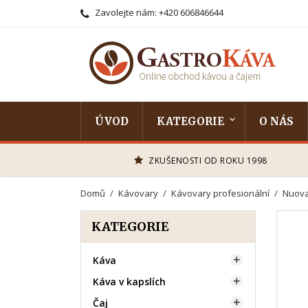
Zavolejte nám:
+420 606846644
ÚVOD
KATEGORIE
O NÁS
ZKUŠENOSTI OD ROKU 1998
Domů
Kávovary
Kávovary profesionální
Nuova
KATEGORIE
Káva

Káva v kapslích

Čaj
