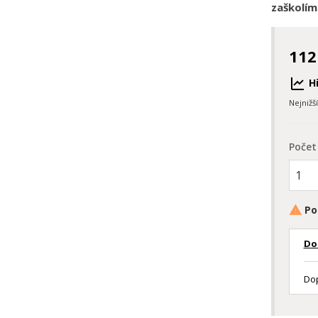
zaškolím
112
Hi
Nejnižš
Počet
Po

Do
Dop