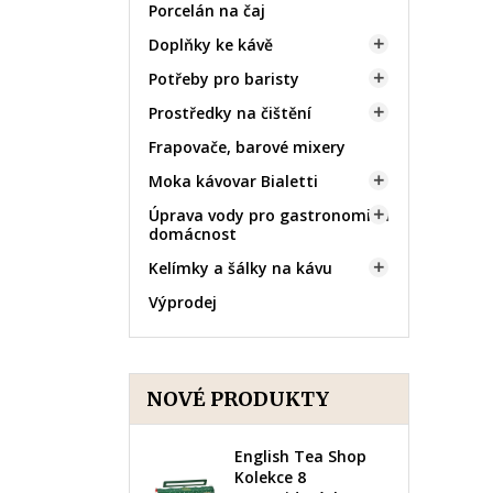
Porcelán na čaj
Doplňky ke kávě

Potřeby pro baristy

Prostředky na čištění

Frapovače, barové mixery
Moka kávovar Bialetti

Úprava vody pro gastronomii a

domácnost
Kelímky a šálky na kávu

Výprodej
NOVÉ PRODUKTY
English Tea Shop
Kolekce 8