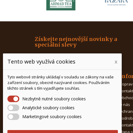
Získejte nejnovější novinky a
speciální slevy
Tento web využívá cookies
x
Produkty
Info
Tyto webové stránky ukládají v souladu se zákony na vaše
zařízení soubory, obecně nazývané cookies. Používáním
Káva
Doprav
těchto stránek s tím vyjadřujete souhlas.
Čaj
Kontak
Kávovary
Obchod
Nezbytně nutné soubory cookies
Mlýnky na kávu
O nás
Analytické soubory cookies
Porcelán na čaj
Ochran
Marketingové soubory cookies
Doplňky ke kávě
Podrob
Potřeby pro baristy
Kontak
Prostředky na čištění
Mapa s