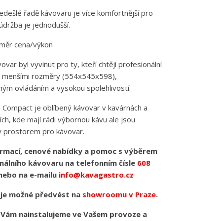
edešlé řadě kávovaru je více komfortnější pro
 údržba je jednodušší.
oměr cena/výkon
var byl vyvinut pro ty, kteří chtějí profesionální
s menšími rozměry (554x545x598),
ým ovládáním a vysokou spolehlivostí.
e Compact je oblíbený kávovar v kavárnách a
ích, kde mají rádi výbornou kávu ale jsou
y prostorem pro kávovar.
ormací, cenové nabídky a pomoc s výběrem
nálního kávovaru na telefonním čísle
608
ebo na e-mailu
info@kavagastro.cz
 je možné předvést na
showroomu v Praze
.
Vám nainstalujeme ve Vašem provoze a