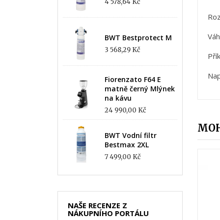
4 578,64 Kč
Ro
Váh
BWT Bestprotect M
3 568,29 Kč
Pří
Nap
Fiorenzato F64 E
matně černý Mlýnek
na kávu
24 990,00 Kč
MOH
BWT Vodní filtr
Bestmax 2XL
7 499,00 Kč
NAŠE RECENZE Z
NÁKUPNÍHO PORTÁLU