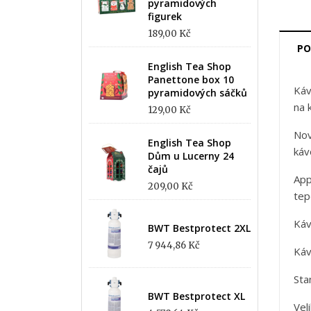
pyramidových
figurek
189,00 Kč
PO
English Tea Shop
Panettone box 10
Káv
pyramidových sáčků
na 
129,00 Kč
Nov
English Tea Shop
káv
Dům u Lucerny 24
čajů
App
209,00 Kč
tep
Káv
BWT Bestprotect 2XL
7 944,86 Kč
Káv
Sta
BWT Bestprotect XL
Vel