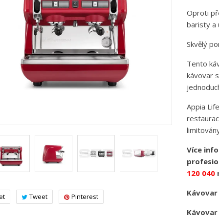
Oproti př
baristy a
Skvělý p
Tento kávo
kávovar 
jednoduch
Appia Lif
restaurac
limitován
Více inf
profesio
120 040
n
Kávovar
et
Tweet
Pinterest
Kávovar 