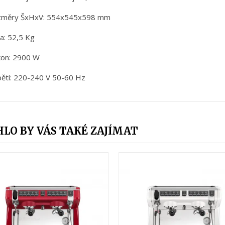
změry ŠxHxV: 554x545x598 mm
a: 52,5 Kg
kon: 2900 W
ětí: 220-240 V 50-60 Hz
LO BY VÁS TAKÉ ZAJÍMAT