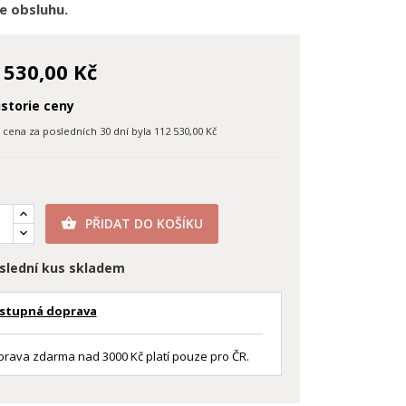
e obsluhu.
 530,00 Kč
storie ceny
í cena za posledních 30 dní byla
112 530,00 Kč
PŘIDAT DO KOŠÍKU

slední kus skladem
stupná doprava
rava zdarma nad 3000 Kč platí pouze pro ČR.