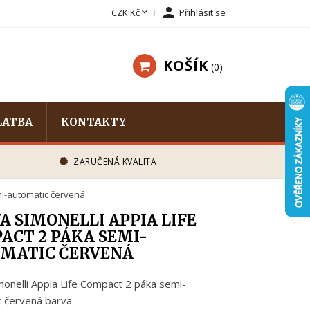


CZK Kč
Přihlásit se
KOŠÍK
0
LATBA
KONTAKTY
ZARUČENÁ KVALITA
mi-automatic červená
A SIMONELLI APPIA LIFE
ACT 2 PÁKA SEMI-
MATIC ČERVENÁ
onelli Appia Life Compact 2 páka semi-
c červená barva