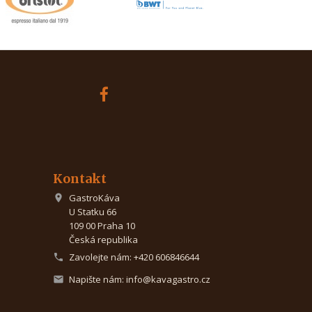
Kontakt
GastroKáva

U Statku 66
109 00 Praha 10
Česká republika
Zavolejte nám:
+420 606846644

Napište nám:
info@kavagastro.cz
