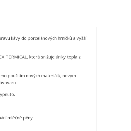
řípravu kávy do porcelánových hrníčků a vyšší
X TERMICAL, která snižuje úniky tepla z
íleno použitím nových materiálů, novým
ávovaru.
vypnuto.
hání mléčné pěny.